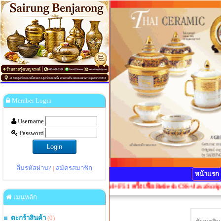
Member Login
Username
Password
ลืมรหัสผ่าน?
|
สมัครสมาชิก
หน้าแรก
ลผิดเพี้ยน กรุณากดปุ่ม Ctrl+F5 1 ครั้งเพื่อ Refresh CSS+JavaScript
เมนูหลัก
ตะกร้าสินค้า
(0)