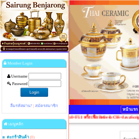
Member Login
Username
Password
ลืมรหัสผ่าน?
|
สมัครสมาชิก
หน้าแรก
ลผิดเพี้ยน กรุณากดปุ่ม Ctrl+F5 1 ครั้งเพื่อ Refresh CSS+JavaScript
เมนูหลัก
ตะกร้าสินค้า
(0)