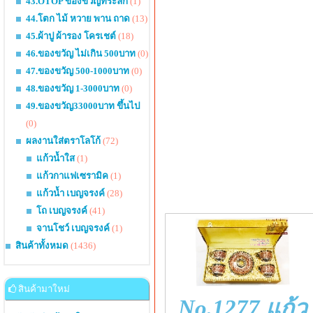
43.OTOP ของขวัญที่ระลึก
(1)
44.โตก ไม้ หวาย พาน ถาด
(13)
45.ผ้าปู ผ้ารอง โครเชต์
(18)
46.ของขวัญ ไม่เกิน 500บาท
(0)
47.ของขวัญ 500-1000บาท
(0)
48.ของขวัญ 1-3000บาท
(0)
49.ของขวัญ33000บาท ขึ้นไป
(0)
ผลงานใส่ตราโลโก้
(72)
แก้วน้ำใส
(1)
แก้วกาแฟเซรามิค
(1)
แก้วน้ำ เบญจรงค์
(28)
โถ เบญจรงค์
(41)
จานโชว์ เบญจรงค์
(1)
สินค้าทั้งหมด
(1436)
สินค้ามาใหม่
No.1277 แก้ว