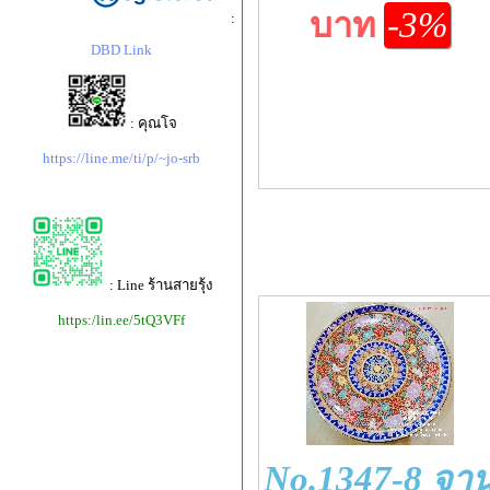
บาท
-3%
:
DBD Link
: คุณโจ
https://line.me/ti/p/~jo-srb
: Line ร้านสายรุ้ง
https:/lin.ee/5tQ3VFf
No.1347-8 จา