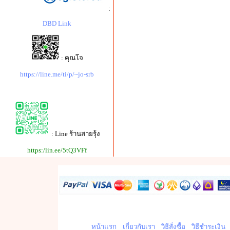
:
DBD Link
: คุณโจ
https://line.me/ti/p/~jo-srb
: Line ร้านสายรุ้ง
https:/lin.ee/5tQ3VFf
หน้าแรก
เกี่ยวกับเรา
วิธีสั่งซื้อ
วิธีชำระเงิน