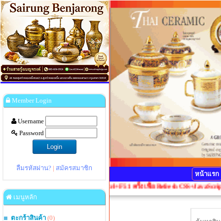
Member Login
Username
Password
ลืมรหัสผ่าน?
|
สมัครสมาชิก
หน้าแรก
ลผิดเพี้ยน กรุณากดปุ่ม Ctrl+F5 1 ครั้งเพื่อ Refresh CSS+JavaScript
เมนูหลัก
ตะกร้าสินค้า
(0)