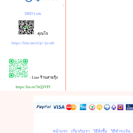
:
DBD Link
: คุณโจ
https://line.me/ti/p/~jo-srb
: Line ร้านสายรุ้ง
https:/lin.ee/5tQ3VFf
หน้าแรก
เกี่ยวกับเรา
วิธีสั่งซื้อ
วิธีชำระเงิน