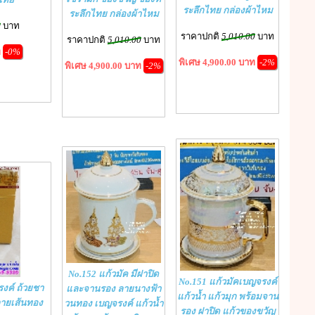
ระลึกไทย กล่องผ้าไหม
ระลึกไทย กล่องผ้าไหม
0
บาท
ราคาปกติ
5,010.00
บาท
ราคาปกติ
5,010.00
บาท
ท
-0%
พิเศษ 4,900.00 บาท
-2%
พิเศษ 4,900.00 บาท
-2%
No.152 แก้วมัค มีฝาปิด
No.151 แก้วมัคเบญจรงค์
งค์ ถ้วยชา
และจานรอง ลายนางฟ้า
แก้วน้ำ แก้วมุก พร้อมจาน
ลายเส้นทอง
วนทอง เบญจรงค์ แก้วน้ำ
รอง ฝาปิด แก้วของขวัญ