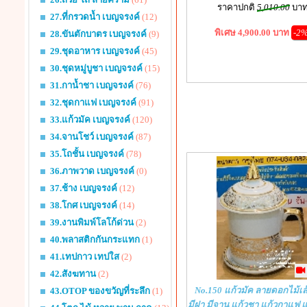
ราคาปกติ
5,010.00
บา
27.ที่กรวดน้ำ เบญจรงค์
(12)
พิเศษ 4,900.00 บาท
-2
28.ขันตักบาตร เบญจรงค์
(9)
29.ชุดอาหาร เบญจรงค์
(45)
30.ชุดหมู่บูชา เบญจรงค์
(15)
31.กาน้ำชา เบญจรงค์
(76)
32.ชุดกาแฟ เบญจรงค์
(91)
33.แก้วมัค เบญจรงค์
(120)
34.จานโชว์ เบญจรงค์
(87)
35.โถชั้น เบญจรงค์
(78)
36.ภาพวาด เบญจรงค์
(0)
37.ช้าง เบญจรงค์
(12)
38.โกศ เบญจรงค์
(14)
39.งานพิมพ์โลโก้ด่วน
(2)
40.พลาสติกกันกระแทก
(1)
41.เทปกาว เทปใส
(2)
42.สังฆทาน
(2)
No.150 แก้วมัค ลายดอกไม้เ
43.OTOP ของขวัญที่ระลึก
(1)
มีฝา มีจาน แก้วชา แก้วกาแฟ 