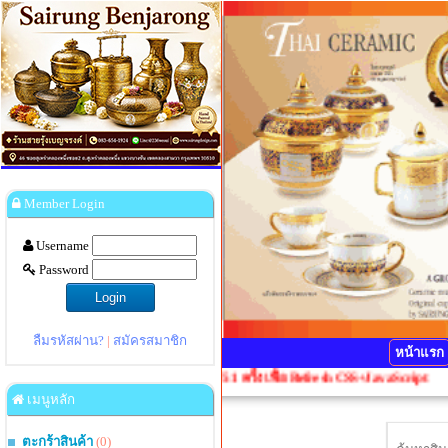
Member Login
Username
Password
ลืมรหัสผ่าน?
|
สมัครสมาชิก
หน้าแรก
ิดเพี้ยน กรุณากดปุ่ม Ctrl+F5 1 ครั้งเพื่อ Refresh CSS+JavaScript
เมนูหลัก
ตะกร้าสินค้า
(0)