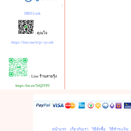
:
DBD Link
: คุณโจ
https://line.me/ti/p/~jo-srb
: Line ร้านสายรุ้ง
https:/lin.ee/5tQ3VFf
หน้าแรก
เกี่ยวกับเรา
วิธีสั่งซื้อ
วิธีชำระเงิน