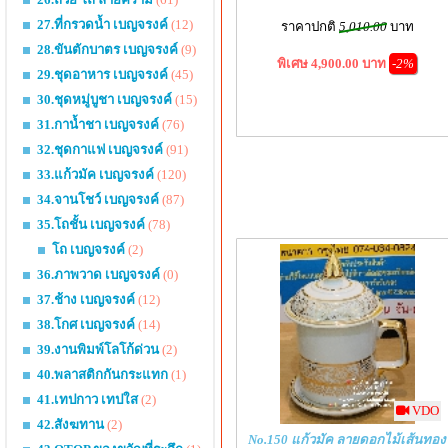
27.ที่กรวดน้ำ เบญจรงค์
(12)
ราคาปกติ
5,010.00
บาท
28.ขันตักบาตร เบญจรงค์
(9)
พิเศษ 4,900.00 บาท
-2%
29.ชุดอาหาร เบญจรงค์
(45)
30.ชุดหมู่บูชา เบญจรงค์
(15)
31.กาน้ำชา เบญจรงค์
(76)
32.ชุดกาแฟ เบญจรงค์
(91)
33.แก้วมัค เบญจรงค์
(120)
34.จานโชว์ เบญจรงค์
(87)
35.โถชั้น เบญจรงค์
(78)
โถ เบญจรงค์
(2)
36.ภาพวาด เบญจรงค์
(0)
37.ช้าง เบญจรงค์
(12)
38.โกศ เบญจรงค์
(14)
39.งานพิมพ์โลโก้ด่วน
(2)
40.พลาสติกกันกระแทก
(1)
41.เทปกาว เทปใส
(2)
VDO
42.สังฆทาน
(2)
No.150 แก้วมัค ลายดอกไม้เส้นทอง