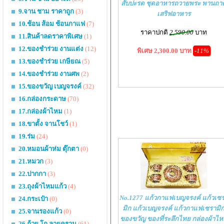
สับปะรด ชุดอาหารถวายพระ พานถา
9.จาน ชาม ราคาถูก
(3)
เสริฟอาหาร
10.ช้อน ส้อม ช้อนกาแฟ
(7)
ราคาปกติ
2,590.00
บาท
11.สินค้าลดราคาพิเศษ
(1)
12.ของชำร่วย งานแต่ง
(12)
พิเศษ 2,300.00 บาท
-11%
13.ของชำร่วย เกษียณ
(5)
14.ของชำร่วย งานศพ
(2)
15.ของขวัญ เบญจรงค์
(32)
16.กล่องกระดาษ
(70)
17.กล่องผ้าไหม
(1)
18.ขาตั้ง จานโชว์
(1)
19.ร่ม
(24)
20.หมอนผ้าห่ม ตุ๊กตา
(0)
21.หมวก
(3)
22.ปากกา
(3)
23.ถุงผ้าไหมแก้ว
(4)
No.1277 แก้วกาแฟเบญจรงค์ แก้วเซ
24.กระเป๋า
(0)
มิก แก้วเบญจรงค์ แก้วกาแฟเซรามิ
25.จานรองแก้ว
(0)
ของขวัญ ของที่ระลึกไทย กล่องผ้าไ
26.ถ้วย โถ ลายคราม
(61)