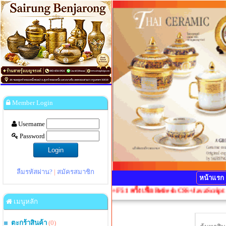
Member Login
Username
Password
ลืมรหัสผ่าน?
|
สมัครสมาชิก
หน้าแรก
ิดเพี้ยน กรุณากดปุ่ม Ctrl+F5 1 ครั้งเพื่อ Refresh CSS+JavaScript
เมนูหลัก
ตะกร้าสินค้า
(0)