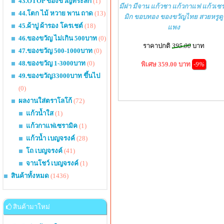
43.OTOP ของขวัญที่ระลึก
(1)
มีฝา มีจาน แก้วชา แก้วกาแฟ แก้วเซ
44.โตก ไม้ หวาย พาน ถาด
(13)
มิก ขอบทอง ของขวัญไทย สวยหรูดู
45.ผ้าปู ผ้ารอง โครเชต์
(18)
แพง
46.ของขวัญ ไม่เกิน 500บาท
(0)
ราคาปกติ
395.00
บาท
47.ของขวัญ 500-1000บาท
(0)
48.ของขวัญ 1-3000บาท
(0)
พิเศษ 359.00 บาท
-9%
49.ของขวัญ33000บาท ขึ้นไป
(0)
ผลงานใส่ตราโลโก้
(72)
แก้วน้ำใส
(1)
แก้วกาแฟเซรามิค
(1)
แก้วน้ำ เบญจรงค์
(28)
โถ เบญจรงค์
(41)
จานโชว์ เบญจรงค์
(1)
สินค้าทั้งหมด
(1436)
สินค้ามาใหม่