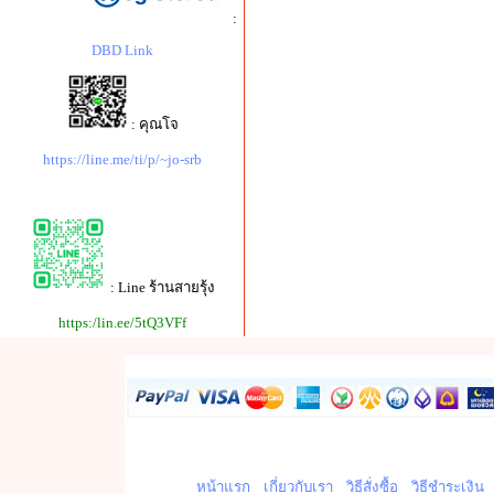
:
DBD Link
: คุณโจ
https://line.me/ti/p/~jo-srb
: Line ร้านสายรุ้ง
https:/lin.ee/5tQ3VFf
หน้าแรก
เกี่ยวกับเรา
วิธีสั่งซื้อ
วิธีชำระเงิน