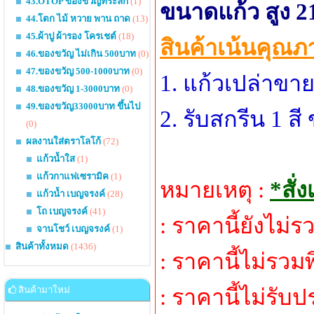
43.OTOP ของขวัญที่ระลึก
(1)
ขนาดแก้ว สูง 21
44.โตก ไม้ หวาย พาน ถาด
(13)
45.ผ้าปู ผ้ารอง โครเชต์
(18)
สินค้าเน้นคุณภ
46.ของขวัญ ไม่เกิน 500บาท
(0)
47.ของขวัญ 500-1000บาท
(0)
1. แก้วเปล่าขา
48.ของขวัญ 1-3000บาท
(0)
49.ของขวัญ33000บาท ขึ้นไป
2. รับสกรีน 1 ส
(0)
ผลงานใส่ตราโลโก้
(72)
แก้วน้ำใส
(1)
แก้วกาแฟเซรามิค
(1)
หมายเหตุ :
*สั่
แก้วน้ำ เบญจรงค์
(28)
โถ เบญจรงค์
(41)
: ราคานี้ยังไม่
จานโชว์ เบญจรงค์
(1)
สินค้าทั้งหมด
(1436)
: ราคานี้ไม่รวมพ
สินค้ามาใหม่
: ราคานี้ไม่รับ