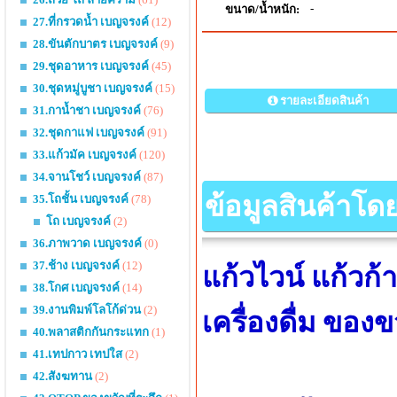
-
ขนาด/น้ำหนัก:
27.ที่กรวดน้ำ เบญจรงค์
(12)
28.ขันตักบาตร เบญจรงค์
(9)
29.ชุดอาหาร เบญจรงค์
(45)
30.ชุดหมู่บูชา เบญจรงค์
(15)
รายละเอียดสินค้า
31.กาน้ำชา เบญจรงค์
(76)
32.ชุดกาแฟ เบญจรงค์
(91)
33.แก้วมัค เบญจรงค์
(120)
34.จานโชว์ เบญจรงค์
(87)
ข้อมูลสินค้าโด
35.โถชั้น เบญจรงค์
(78)
โถ เบญจรงค์
(2)
36.ภาพวาด เบญจรงค์
(0)
37.ช้าง เบญจรงค์
(12)
แก้วไวน์ แก้วก้า
38.โกศ เบญจรงค์
(14)
39.งานพิมพ์โลโก้ด่วน
(2)
เครื่องดื่ม ของ
40.พลาสติกกันกระแทก
(1)
41.เทปกาว เทปใส
(2)
42.สังฆทาน
(2)