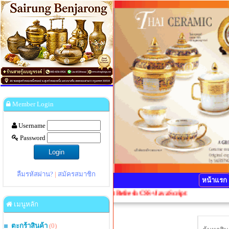
Member Login
Username
Password
ลืมรหัสผ่าน?
|
สมัครสมาชิก
หน้าแรก
กดปุ่ม Ctrl+F5 1 ครั้งเพื่อ Refresh CSS+JavaScript
เมนูหลัก
ตะกร้าสินค้า
(0)