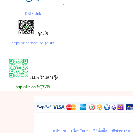
:
DBD Link
: คุณโจ
https://line.me/ti/p/~jo-srb
: Line ร้านสายรุ้ง
https:/lin.ee/5tQ3VFf
หน้าแรก
เกี่ยวกับเรา
วิธีสั่งซื้อ
วิธีชำระเงิน