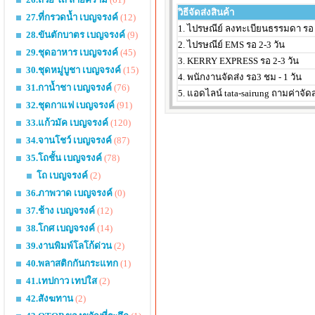
วิธีจัดส่งสินค้า
27.ที่กรวดน้ำ เบญจรงค์
(12)
1. ไปรษณีย์ ลงทะเบียนธรรมดา รอ 
28.ขันตักบาตร เบญจรงค์
(9)
2. ไปรษณีย์ EMS รอ 2-3 วัน
29.ชุดอาหาร เบญจรงค์
(45)
3. KERRY EXPRESS รอ 2-3 วัน
30.ชุดหมู่บูชา เบญจรงค์
(15)
4. พนักงานจัดส่ง รอ3 ชม - 1 วัน
31.กาน้ำชา เบญจรงค์
(76)
5. แอดไลน์ tata-sairung ถามค่าจัดส
32.ชุดกาแฟ เบญจรงค์
(91)
33.แก้วมัค เบญจรงค์
(120)
34.จานโชว์ เบญจรงค์
(87)
35.โถชั้น เบญจรงค์
(78)
โถ เบญจรงค์
(2)
36.ภาพวาด เบญจรงค์
(0)
37.ช้าง เบญจรงค์
(12)
38.โกศ เบญจรงค์
(14)
39.งานพิมพ์โลโก้ด่วน
(2)
40.พลาสติกกันกระแทก
(1)
41.เทปกาว เทปใส
(2)
42.สังฆทาน
(2)