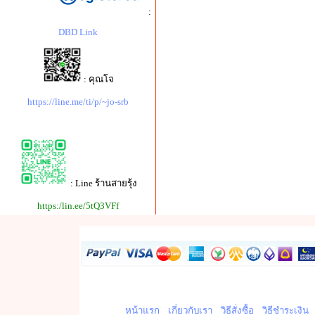
:
DBD Link
: คุณโจ
https://line.me/ti/p/~jo-srb
: Line ร้านสายรุ้ง
https:/lin.ee/5tQ3VFf
หน้าแรก
เกี่ยวกับเรา
วิธีสั่งซื้อ
วิธีชำระเงิน