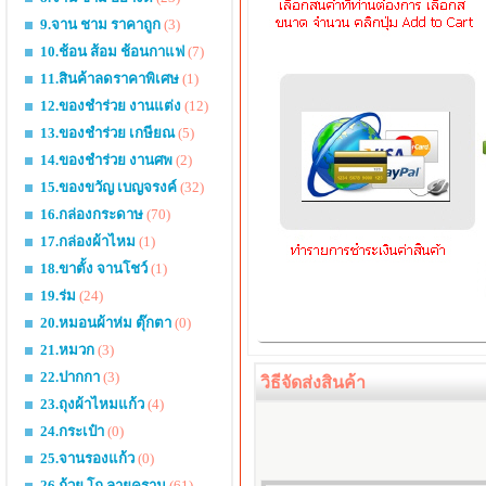
9.จาน ชาม ราคาถูก
(3)
10.ช้อน ส้อม ช้อนกาแฟ
(7)
11.สินค้าลดราคาพิเศษ
(1)
12.ของชำร่วย งานแต่ง
(12)
13.ของชำร่วย เกษียณ
(5)
14.ของชำร่วย งานศพ
(2)
15.ของขวัญ เบญจรงค์
(32)
16.กล่องกระดาษ
(70)
17.กล่องผ้าไหม
(1)
18.ขาตั้ง จานโชว์
(1)
19.ร่ม
(24)
20.หมอนผ้าห่ม ตุ๊กตา
(0)
21.หมวก
(3)
22.ปากกา
(3)
วิธีจัดส่งสินค้า
23.ถุงผ้าไหมแก้ว
(4)
24.กระเป๋า
(0)
25.จานรองแก้ว
(0)
26.ถ้วย โถ ลายคราม
(61)