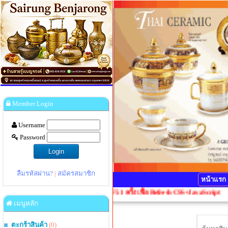
Member Login
Username
Password
ลืมรหัสผ่าน?
|
สมัครสมาชิก
หน้าแรก
เพี้ยน กรุณากดปุ่ม Ctrl+F5 1 ครั้งเพื่อ Refresh CSS+JavaScript
เมนูหลัก
ตะกร้าสินค้า
(0)