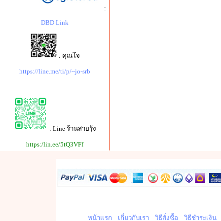
:
DBD Link
: คุณโจ
https://line.me/ti/p/~jo-srb
: Line ร้านสายรุ้ง
https:/lin.ee/5tQ3VFf
หน้าแรก
เกี่ยวกับเรา
วิธีสั่งซื้อ
วิธีชำระเงิน