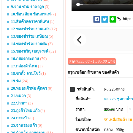
9.จาน ชาม ราคาถูก
(3)
10.ช้อน ส้อม ช้อนกาแฟ
(7)
11.สินค้าลดราคาพิเศษ
(1)
12.ของชำร่วย งานแต่ง
(12)
13.ของชำร่วย เกษียณ
(5)
14.ของชำร่วย งานศพ
(2)
15.ของขวัญ เบญจรงค์
(32)
16.กล่องกระดาษ
(70)
ราคา 995.00 - 1,595.00 บาท
17.กล่องผ้าไหม
(1)
กรุณาเลือก สี/ขนาด ของสินค้า
18.ขาตั้ง จานโชว์
(1)
19.ร่ม
(24)
20.หมอนผ้าห่ม ตุ๊กตา
(0)
No.225กลาง
รหัสสินค้า:
21.หมวก
(3)
ชื่อสินค้า:
No.225 ชุดกาน้
22.ปากกา
(3)
ราคา:
995.00
บาท
23.ถุงผ้าไหมแก้ว
(4)
24.กระเป๋า
(0)
ในสต๊อก:
เหลือสินค้า 10 
25.จานรองแก้ว
(0)
ขนาด/น้ำหนัก:
กลาง - 950g
26.ถ้วย โถ ลายคราม
(61)