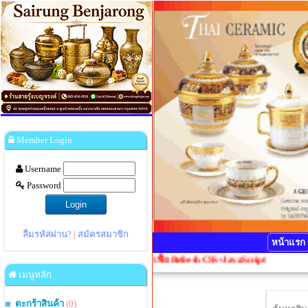
Member Login
Username
Password
ลืมรหัสผ่าน?
|
สมัครสมาชิก
หน้าแรก
รุณากดปุ่ม Ctrl+F5 1 ครั้งเพื่อ Refresh CSS+JavaScript
เมนูหลัก
ตะกร้าสินค้า
(0)