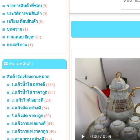
รายการสินค้าที่ชอบ
(0)
ประวัติการชมสินค้า
(0)
เปรียบเทียบสินค้า
(0)
บทความ
(1)
ถาม-ตอบ ปัญหา
(0)
แกลอรี่ภาพ
(1)
ประเภทสินค้า
สินค้าจัดเรียงตามหมวด
1.แก้วน้ำใส อย่างดี
(183)
2.แก้วน้ำใส ราคาถูก
(94)
3. แก้วไวน์ อย่างดี
(23)
4.แก้วมัค อย่างดี
(24)
5.แก้วมัค ราคาถูก
(63)
6.แก้วกาแฟ อย่างดี
(64)
7.แก้วกาแฟ ราคาถูก
(40)
8.จาน ชาม อย่างดี
(23)