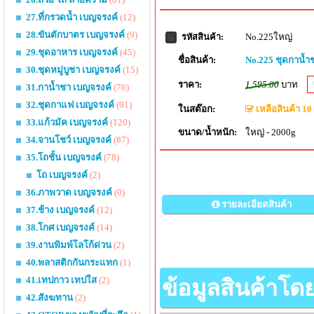
27.ที่กรวดน้ำ เบญจรงค์
(12)
28.ขันตักบาตร เบญจรงค์
(9)
No.225ใหญ่
รหัสสินค้า:
29.ชุดอาหาร เบญจรงค์
(45)
ชื่อสินค้า:
No.225 ชุดกาน้ำ
30.ชุดหมู่บูชา เบญจรงค์
(15)
ราคา:
1,595.00
บาท
31.กาน้ำชา เบญจรงค์
(76)
32.ชุดกาแฟ เบญจรงค์
(91)
ในสต๊อก:
เหลือสินค้า 10 
33.แก้วมัค เบญจรงค์
(120)
ขนาด/น้ำหนัก:
ใหญ่ - 2000g
34.จานโชว์ เบญจรงค์
(87)
35.โถชั้น เบญจรงค์
(78)
โถ เบญจรงค์
(2)
36.ภาพวาด เบญจรงค์
(0)
รายละเอียดสินค้า
37.ช้าง เบญจรงค์
(12)
38.โกศ เบญจรงค์
(14)
39.งานพิมพ์โลโก้ด่วน
(2)
40.พลาสติกกันกระแทก
(1)
41.เทปกาว เทปใส
(2)
ข้อมูลสินค้าโด
42.สังฆทาน
(2)