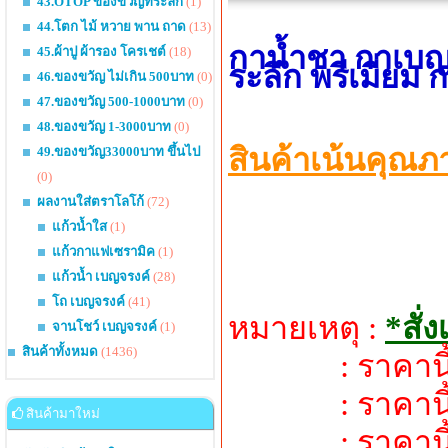
43.OTOP ของขวัญที่ระลึก
(1)
44.โตก ไม้ หวาย พาน ถาด
(13)
กาน้ำชา กาเบญจ
45.ผ้าปู ผ้ารอง โครเชต์
(18)
ระลึก พรีเมี่ยม
46.ของขวัญ ไม่เกิน 500บาท
(0)
47.ของขวัญ 500-1000บาท
(0)
48.ของขวัญ 1-3000บาท
(0)
สินค้าเน้นคุณภ
49.ของขวัญ33000บาท ขึ้นไป
(0)
ผลงานใส่ตราโลโก้
(72)
แก้วน้ำใส
(1)
แก้วกาแฟเซรามิค
(1)
แก้วน้ำ เบญจรงค์
(28)
โถ เบญจรงค์
(41)
หมายเหตุ :
*สั่
จานโชว์ เบญจรงค์
(1)
สินค้าทั้งหมด
(1436)
: ราคานี้ยัง
: ราคานี้ไม่รว
สินค้ามาใหม่
: ราคานี้ไม่ร