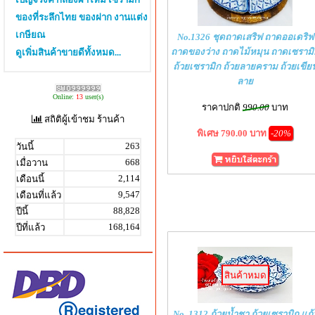
ของที่ระลึกไทย ของฝาก งานแต่ง
เกษียณ
No.1326 ชุดถาดเสริฟ ถาดออเดริฟ
ถาดของว่าง ถาดไม้หมุน ถาดเซรามิ
ดูเพิ่มสินค้าขายดีทั้งหมด...
ถ้วยเซรามิก ถ้วยลายคราม ถ้วยเขีย
ลาย
Online:
13
user(s)
ราคาปกติ
990.00
บาท
สถิติผู้เข้าชม ร้านค้า
พิเศษ 790.00 บาท
-20%
263
วันนี้
668
เมื่อวาน
2,114
เดือนนี้
9,547
เดือนที่แล้ว
88,828
ปีนี้
168,164
ปีที่แล้ว
สินค้าหมด
No. 1312 ถ้วยน้ำชา ถ้วยเซรามิก แก้