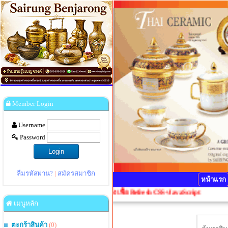
Member Login
Username
Password
ลืมรหัสผ่าน?
|
สมัครสมาชิก
หน้าแรก
กรุณากดปุ่ม Ctrl+F5 1 ครั้งเพื่อ Refresh CSS+JavaScript
เมนูหลัก
ตะกร้าสินค้า
(0)