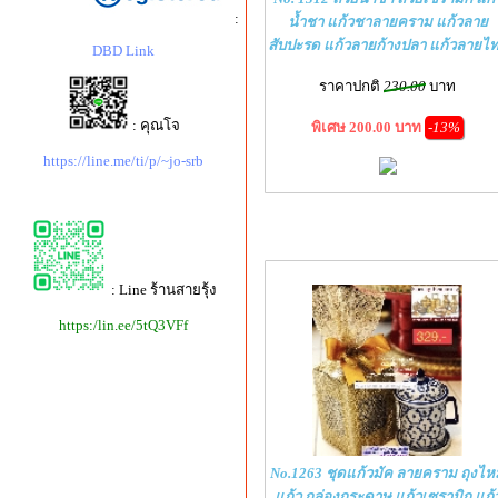
:
น้ำชา แก้วชาลายคราม แก้วลาย
สับปะรด แก้วลายก้างปลา แก้วลายไ
DBD Link
ราคาปกติ
230.00
บาท
: คุณโจ
พิเศษ 200.00 บาท
-13%
https://line.me/ti/p/~jo-srb
: Line ร้านสายรุ้ง
https:/lin.ee/5tQ3VFf
No.1263 ชุดแก้วมัค ลายคราม ถุงไห
แก้ว กล่องกระดาษ แก้วเซรามิก แก้