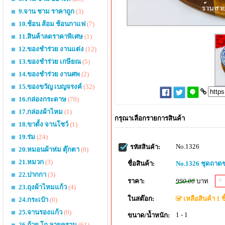
9.จาน ชาม ราคาถูก
(3)
10.ช้อน ส้อม ช้อนกาแฟ
(7)
11.สินค้าลดราคาพิเศษ
(1)
12.ของชำร่วย งานแต่ง
(12)
13.ของชำร่วย เกษียณ
(5)
14.ของชำร่วย งานศพ
(2)
15.ของขวัญ เบญจรงค์
(32)
16.กล่องกระดาษ
(70)
17.กล่องผ้าไหม
(1)
กรุณาเลือกรายการสินค้า
18.ขาตั้ง จานโชว์
(1)
19.ร่ม
(24)
No.1326
รหัสสินค้า:
20.หมอนผ้าห่ม ตุ๊กตา
(0)
21.หมวก
(3)
ชื่อสินค้า:
No.1326 ชุดถาดข
22.ปากกา
(3)
ราคา:
990.00
บาท
23.ถุงผ้าไหมแก้ว
(4)
ในสต๊อก:
เหลือสินค้า 1 ชิ
24.กระเป๋า
(0)
25.จานรองแก้ว
(0)
1 - 1
ขนาด/น้ำหนัก:
26.ถ้วย โถ ลายคราม
(61)