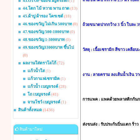
43.OTOP ของขวัญที่ระลึก
(1)
44.โตก ไม้ หวาย พาน ถาด
(13)
45.ผ้าปู ผ้ารอง โครเชต์
(18)
46.ของขวัญ ไม่เกิน 500บาท
(0)
ถ้วยขนาดปากกว้าง 3 นิ้ว ใบละ 
47.ของขวัญ 500-1000บาท
(0)
48.ของขวัญ 1-3000บาท
(0)
49.ของขวัญ33000บาท ขึ้นไป
วัสดุ : เนื้อเซรามิก สีขาว เคลือบ
(0)
ผลงานใส่ตราโลโก้
(72)
แก้วน้ำใส
(1)
งาน : ลายคราม ลงเส้นน้ำเงิน ว
แก้วกาแฟเซรามิค
(1)
แก้วน้ำ เบญจรงค์
(28)
โถ เบญจรงค์
(41)
การแพค : แพคด้วยพลาสติกกัน
จานโชว์ เบญจรงค์
(1)
สินค้าทั้งหมด
(1436)
ส่งขนส่ง : รับประกันบิ่นแตก ร้าว
สินค้ามาใหม่