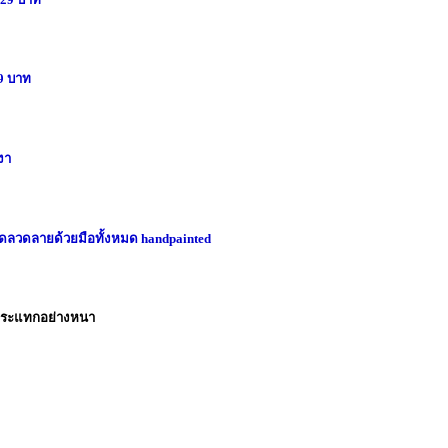
39 บาท
เงา
าดลวดลายด้วยมือทั้งหมด handpainted
กระแทกอย่างหนา