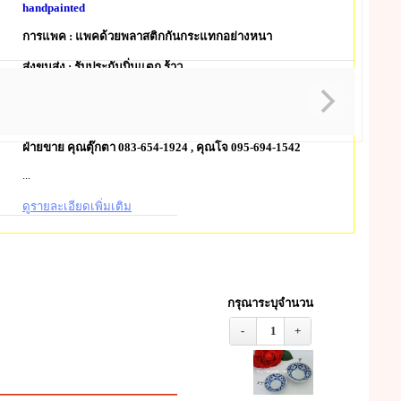
handpainted
การแพค : แพคด้วยพลาสติกกันกระแทกอย่างหนา
ส่งขนส่ง : รับประกันบิ่นแตก ร้าว
สั่งเยอะ / สอบถามเพิ่มเติม ติดต่อ ร้านสายรุ้ง เบญจรงค์ บางชัน
กทม
ฝ่ายขาย คุณตุ๊กตา 083-654-1924 , คุณโจ 095-694-1542
...
ดูรายละเอียดเพิ่มเติม
กรุณาระบุจำนวน
-
1
+