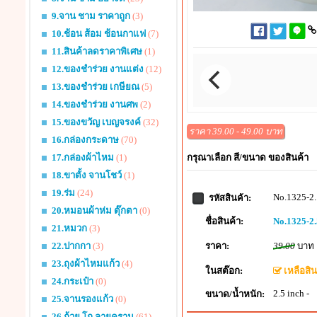
9.จาน ชาม ราคาถูก
(3)
10.ช้อน ส้อม ช้อนกาแฟ
(7)
11.สินค้าลดราคาพิเศษ
(1)
12.ของชำร่วย งานแต่ง
(12)
13.ของชำร่วย เกษียณ
(5)
14.ของชำร่วย งานศพ
(2)
15.ของขวัญ เบญจรงค์
(32)
ราคา 39.00 - 49.00 บาท
16.กล่องกระดาษ
(70)
กรุณาเลือก สี/ขนาด ของสินค้า
17.กล่องผ้าไหม
(1)
18.ขาตั้ง จานโชว์
(1)
19.ร่ม
(24)
No.1325-2.
รหัสสินค้า:
20.หมอนผ้าห่ม ตุ๊กตา
(0)
ชื่อสินค้า:
No.1325-2.5
21.หมวก
(3)
ราคา:
39.00
บาท
22.ปากกา
(3)
23.ถุงผ้าไหมแก้ว
(4)
ในสต๊อก:
เหลือสินค
24.กระเป๋า
(0)
2.5 inch -
ขนาด/น้ำหนัก:
25.จานรองแก้ว
(0)
26.ถ้วย โถ ลายคราม
(61)