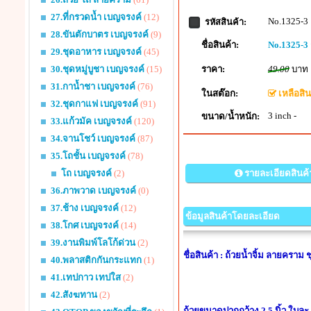
27.ที่กรวดน้ำ เบญจรงค์
(12)
No.1325-3
รหัสสินค้า:
28.ขันตักบาตร เบญจรงค์
(9)
ชื่อสินค้า:
No.1325-3 ถ
29.ชุดอาหาร เบญจรงค์
(45)
ราคา:
49.00
บาท
30.ชุดหมู่บูชา เบญจรงค์
(15)
31.กาน้ำชา เบญจรงค์
(76)
ในสต๊อก:
เหลือสินค
32.ชุดกาแฟ เบญจรงค์
(91)
3 inch -
ขนาด/น้ำหนัก:
33.แก้วมัค เบญจรงค์
(120)
34.จานโชว์ เบญจรงค์
(87)
35.โถชั้น เบญจรงค์
(78)
รายละเอียดสินค้
โถ เบญจรงค์
(2)
36.ภาพวาด เบญจรงค์
(0)
37.ช้าง เบญจรงค์
(12)
ข้อมูลสินค้าโดยละเอียด
38.โกศ เบญจรงค์
(14)
39.งานพิมพ์โลโก้ด่วน
(2)
ชื่อสินค้า : ถ้วยน้ำจิ้ม ลายคร
40.พลาสติกกันกระแทก
(1)
41.เทปกาว เทปใส
(2)
42.สังฆทาน
(2)
ถ้วยขนาดปากกว้าง 2.5 นิ้ว ใบละ