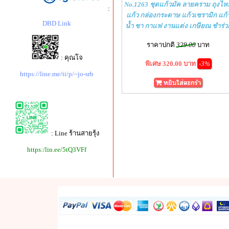
No.1263 ชุดแก้วมัค ลายคราม ถุงไห
:
แก้ว กล่องกระดาษ แก้วเซรามิก แก้
DBD Link
น้ำ ชา กาแฟ งานแต่ง เกษียณ ชำร่ว
ราคาปกติ
329.00
บาท
: คุณโจ
พิเศษ 320.00 บาท
-3%
https://line.me/ti/p/~jo-srb
: Line ร้านสายรุ้ง
https:/lin.ee/5tQ3VFf