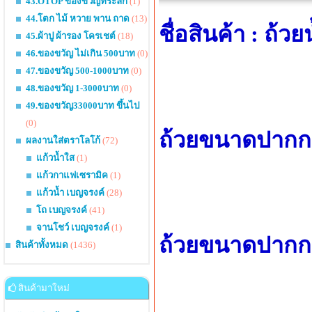
43.OTOP ของขวัญที่ระลึก
(1)
44.โตก ไม้ หวาย พาน ถาด
(13)
ชื่อสินค้า : ถ
45.ผ้าปู ผ้ารอง โครเชต์
(18)
46.ของขวัญ ไม่เกิน 500บาท
(0)
47.ของขวัญ 500-1000บาท
(0)
48.ของขวัญ 1-3000บาท
(0)
49.ของขวัญ33000บาท ขึ้นไป
(0)
ถ้วยขนาดปากกว้
ผลงานใส่ตราโลโก้
(72)
แก้วน้ำใส
(1)
แก้วกาแฟเซรามิค
(1)
แก้วน้ำ เบญจรงค์
(28)
โถ เบญจรงค์
(41)
จานโชว์ เบญจรงค์
(1)
ถ้วยขนาดปากกว้
สินค้าทั้งหมด
(1436)
สินค้ามาใหม่