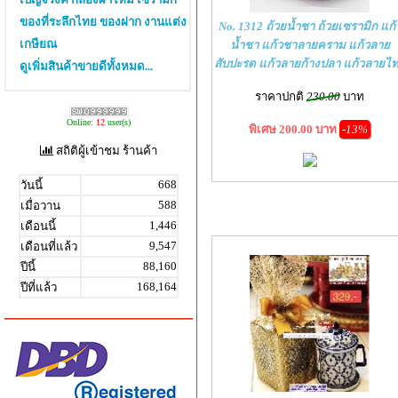
ของที่ระลึกไทย ของฝาก งานแต่ง
No. 1312 ถ้วยน้ำชา ถ้วยเซรามิก แก้
เกษียณ
น้ำชา แก้วชาลายคราม แก้วลาย
สับปะรด แก้วลายก้างปลา แก้วลายไ
ดูเพิ่มสินค้าขายดีทั้งหมด...
ราคาปกติ
230.00
บาท
Online:
12
user(s)
พิเศษ 200.00 บาท
-13%
สถิติผู้เข้าชม ร้านค้า
668
วันนี้
588
เมื่อวาน
1,446
เดือนนี้
9,547
เดือนที่แล้ว
88,160
ปีนี้
168,164
ปีที่แล้ว