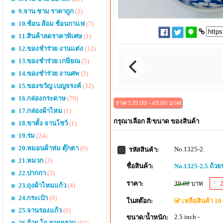
9.จาน ชาม ราคาถูก
(3)
10.ช้อน ส้อม ช้อนกาแฟ
(7)
11.สินค้าลดราคาพิเศษ
(1)
12.ของชำร่วย งานแต่ง
(12)
13.ของชำร่วย เกษียณ
(5)
14.ของชำร่วย งานศพ
(2)
15.ของขวัญ เบญจรงค์
(32)
16.กล่องกระดาษ
(70)
ราคา 39.00 - 49.00 บาท
17.กล่องผ้าไหม
(1)
กรุณาเลือก สี/ขนาด ของสินค้า
18.ขาตั้ง จานโชว์
(1)
19.ร่ม
(24)
20.หมอนผ้าห่ม ตุ๊กตา
(0)
No.1325-2.
รหัสสินค้า:
21.หมวก
(3)
ชื่อสินค้า:
No.1325-2.5 ถ้วยน้
22.ปากกา
(3)
ราคา:
39.00
บาท
23.ถุงผ้าไหมแก้ว
(4)
24.กระเป๋า
(0)
ในสต๊อก:
เหลือสินค้า 10 
25.จานรองแก้ว
(0)
2.5 inch -
ขนาด/น้ำหนัก:
26.ถ้วย โถ ลายคราม
(61)