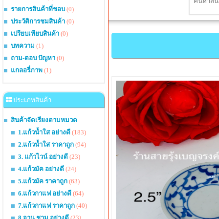
รายการสินค้าที่ชอบ
(0)
ประวัติการชมสินค้า
(0)
เปรียบเทียบสินค้า
(0)
บทความ
(1)
ถาม-ตอบ ปัญหา
(0)
แกลอรี่ภาพ
(1)
ประเภทสินค้า
สินค้าจัดเรียงตามหมวด
1.แก้วน้ำใส อย่างดี
(183)
2.แก้วน้ำใส ราคาถูก
(94)
3. แก้วไวน์ อย่างดี
(23)
4.แก้วมัค อย่างดี
(24)
5.แก้วมัค ราคาถูก
(63)
6.แก้วกาแฟ อย่างดี
(64)
7.แก้วกาแฟ ราคาถูก
(40)
8.จาน ชาม อย่างดี
(23)