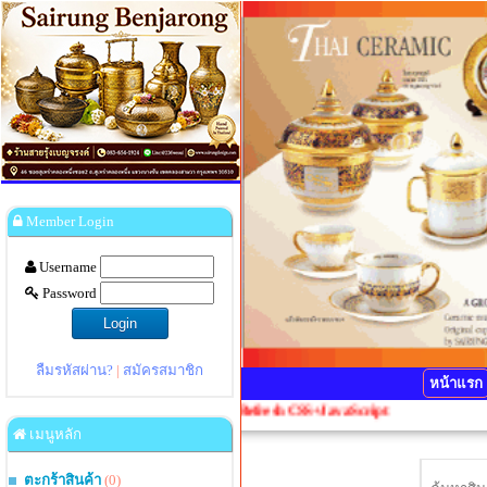
Member Login
Username
Password
ลืมรหัสผ่าน?
|
สมัครสมาชิก
หน้าแรก
ดปุ่ม Ctrl+F5 1 ครั้งเพื่อ Refresh CSS+JavaScript
เมนูหลัก
ตะกร้าสินค้า
(0)