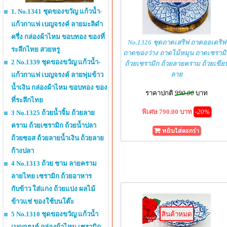
1. No.1341 ชุดของขวัญ แก้วน้ำ-
แก้วกาแฟ เบญจรงค์ ลายมะลิดำ
ครึ่ง กล่องผ้าไหม ขอบทอง ของที่
No.1326 ชุดถาดเสริฟ ถาดออเดริฟ
ระลึกไทย สวยหรู
ถาดของว่าง ถาดไม้หมุน ถาดเซรามิ
2 No.1339 ชุดของขวัญ แก้วน้ำ-
ถ้วยเซรามิก ถ้วยลายคราม ถ้วยเขีย
ลาย
แก้วกาแฟ เบญจรงค์ ลายพุ่มข้าว
น้ำเงิน กล่องผ้าไหม ขอบทอง ของ
ราคาปกติ
990.00
บาท
ที่ระลึกไทย
พิเศษ 790.00 บาท
-20%
3 No.1325 ถ้วยน้ำจิ้ม ถ้วยลาย
คราม ถ้วยเซรามิก ถ้วยน้ำปลา
ถ้วยซอส ถ้วยลายน้ำเงิน ถ้วยลาย
ก้างปลา
4 No.1313 ถ้วย ชาม ลายคราม
ลายไทย เซรามิก ถ้วยอาหาร
กับข้าว ใส่แกง ถ้วยแบ่ง ผลไม้
ข้าวแช่ ของใช้บนโต๊ะ
สินค้าหมด
5 No.1310 ชุดของขวัญ แก้วน้ำ
เบญจรงค์ กล่องผ้าไหม เซรามิก