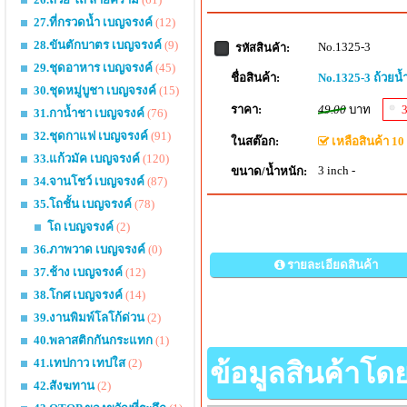
27.ที่กรวดน้ำ เบญจรงค์
(12)
28.ขันตักบาตร เบญจรงค์
(9)
No.1325-3
รหัสสินค้า:
29.ชุดอาหาร เบญจรงค์
(45)
ชื่อสินค้า:
No.1325-3 ถ้วยน้ำจ
30.ชุดหมู่บูชา เบญจรงค์
(15)
ราคา:
49.00
บาท
31.กาน้ำชา เบญจรงค์
(76)
32.ชุดกาแฟ เบญจรงค์
(91)
ในสต๊อก:
เหลือสินค้า 10 
33.แก้วมัค เบญจรงค์
(120)
3 inch -
ขนาด/น้ำหนัก:
34.จานโชว์ เบญจรงค์
(87)
35.โถชั้น เบญจรงค์
(78)
โถ เบญจรงค์
(2)
36.ภาพวาด เบญจรงค์
(0)
รายละเอียดสินค้า
37.ช้าง เบญจรงค์
(12)
38.โกศ เบญจรงค์
(14)
39.งานพิมพ์โลโก้ด่วน
(2)
40.พลาสติกกันกระแทก
(1)
41.เทปกาว เทปใส
(2)
ข้อมูลสินค้าโด
42.สังฆทาน
(2)