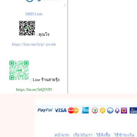
:
DBD Link
: คุณโจ
https://line.me/ti/p/~jo-srb
: Line ร้านสายรุ้ง
https:/lin.ee/5tQ3VFf
หน้าแรก
เกี่ยวกับเรา
วิธีสั่งซื้อ
วิธีชำระเงิน