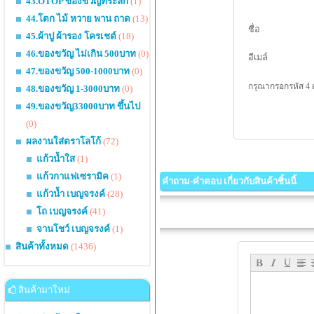
43.OTOP ของขวัญที่ระลึก
(1)
44.โตก ไม้ หวาย พาน ถาด
(13)
ชื่อ
45.ผ้าปู ผ้ารอง โครเชต์
(18)
46.ของขวัญ ไม่เกิน 500บาท
(0)
อีเมล์
47.ของขวัญ 500-1000บาท
(0)
กรุณากรอกรหัส 4 
48.ของขวัญ 1-3000บาท
(0)
49.ของขวัญ33000บาท ขึ้นไป
(0)
ผลงานใส่ตราโลโก้
(72)
แก้วน้ำใส
(1)
แก้วกาแฟเซรามิค
(1)
คำถาม-คำตอบ เกี่ยวกับสินค้าชิ้นนี้
แก้วน้ำ เบญจรงค์
(28)
โถ เบญจรงค์
(41)
จานโชว์ เบญจรงค์
(1)
สินค้าทั้งหมด
(1436)
สินค้ามาใหม่