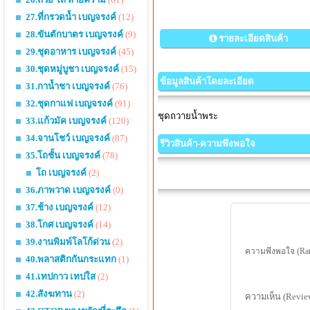
27.ที่กรวดน้ำ เบญจรงค์
(12)
28.ขันตักบาตร เบญจรงค์
(9)
รายละเอียดสินค้า
29.ชุดอาหาร เบญจรงค์
(45)
30.ชุดหมู่บูชา เบญจรงค์
(15)
ข้อมูลสินค้าโดยละเอียด
31.กาน้ำชา เบญจรงค์
(76)
32.ชุดกาแฟ เบญจรงค์
(91)
ชุดถวายน้ำพระ
33.แก้วมัค เบญจรงค์
(120)
34.จานโชว์ เบญจรงค์
(87)
รีวิวสินค้า-ความพึงพอใจ
35.โถชั้น เบญจรงค์
(78)
โถ เบญจรงค์
(2)
36.ภาพวาด เบญจรงค์
(0)
37.ช้าง เบญจรงค์
(12)
38.โกศ เบญจรงค์
(14)
39.งานพิมพ์โลโก้ด่วน
(2)
ความพึงพอใจ (Rat
40.พลาสติกกันกระแทก
(1)
41.เทปกาว เทปใส
(2)
42.สังฆทาน
(2)
ความเห็น (Revie