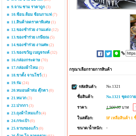
9.จาน ชาม ราคาถูก
(3)
10.ช้อน ส้อม ช้อนกาแฟ
(7)
11.สินค้าลดราคาพิเศษ
(1)
12.ของชำร่วย งานแต่ง
(12)
13.ของชำร่วย เกษียณ
(5)
14.ของชำร่วย งานศพ
(2)
15.ของขวัญ เบญจรงค์
(32)
16.กล่องกระดาษ
(70)
17.กล่องผ้าไหม
(1)
กรุณาเลือกรายการสินค้า
18.ขาตั้ง จานโชว์
(1)
19.ร่ม
(24)
No.1321
รหัสสินค้า:
20.หมอนผ้าห่ม ตุ๊กตา
(0)
ชื่อสินค้า:
No.1321 ชุดถวาย
21.หมวก
(3)
22.ปากกา
(3)
ราคา:
1,900.00
บาท
23.ถุงผ้าไหมแก้ว
(4)
ในสต๊อก:
เหลือสินค้า 1 ชิ
24.กระเป๋า
(0)
-
ขนาด/น้ำหนัก:
25.จานรองแก้ว
(0)
26.ถ้วย โถ ลายคราม
(61)