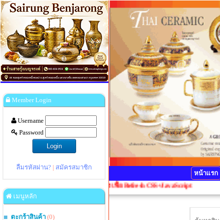
Member Login
Username
Password
ลืมรหัสผ่าน?
|
สมัครสมาชิก
หน้าแรก
กรุณากดปุ่ม Ctrl+F5 1 ครั้งเพื่อ Refresh CSS+JavaScript
เมนูหลัก
ตะกร้าสินค้า
(0)