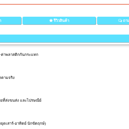
า
รีวิวสินค้า
ถาม
่ง+ค่าพลาสติกกันกระแทก
่งตามจริง
ายที่ส่งขนส่ง และไปรษณีย์
(หยุดเสาร์-อาทิตย์ นักขัตฤกษ์)