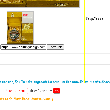
ข้อมูลโดยย่อ:
Copy link
ดของขวัญ ถ้วย โถ 3 นิ้ว เบญจรงค์เต็ม ลายมะลิเขียว กล่องผ้าไหม ของที่ระลึกต่
ท
850.00 บาท
ประหยัด 45 บาท
-5%
้า 10 ชิ้น รีบสั่งซื้อก่อนสินค้าจะหมด :)