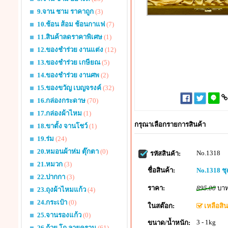
9.จาน ชาม ราคาถูก
(3)
10.ช้อน ส้อม ช้อนกาแฟ
(7)
11.สินค้าลดราคาพิเศษ
(1)
12.ของชำร่วย งานแต่ง
(12)
13.ของชำร่วย เกษียณ
(5)
14.ของชำร่วย งานศพ
(2)
15.ของขวัญ เบญจรงค์
(32)
16.กล่องกระดาษ
(70)
17.กล่องผ้าไหม
(1)
กรุณาเลือกรายการสินค้า
18.ขาตั้ง จานโชว์
(1)
19.ร่ม
(24)
20.หมอนผ้าห่ม ตุ๊กตา
(0)
No.1318
รหัสสินค้า:
21.หมวก
(3)
ชื่อสินค้า:
No.1318 ชุ
22.ปากกา
(3)
ราคา:
895.00
บา
23.ถุงผ้าไหมแก้ว
(4)
24.กระเป๋า
(0)
ในสต๊อก:
เหลือสินค
25.จานรองแก้ว
(0)
3 - 1kg
ขนาด/น้ำหนัก:
26.ถ้วย โถ ลายคราม
(61)