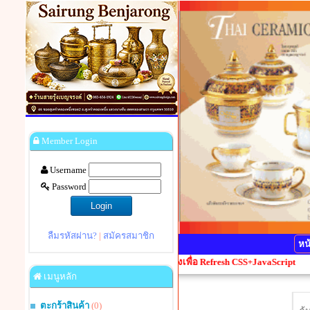
Member Login
Username
Password
ลืมรหัสผ่าน?
|
สมัครสมาชิก
หน
ี้ยน กรุณากดปุ่ม Ctrl+F5 1 ครั้งเพื่อ Refresh CSS+JavaScript
เมนูหลัก
ตะกร้าสินค้า
(0)