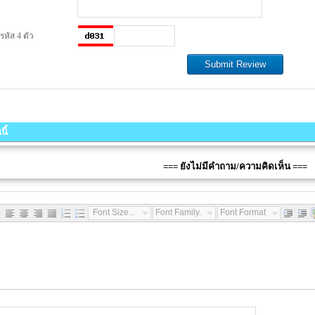
หัส 4 ตัว
ี้
=== ยังไม่มีคำถาม/ความคิดเห็น ===
Font Size...
Font Family...
Font Format...