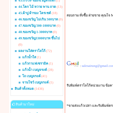
43.OTOP ของขวัญที่ระลึก
(1)
44.โตก ไม้ หวาย พาน ถาด
(13)
45.ผ้าปู ผ้ารอง โครเชต์
(18)
สอบถาม/สั่งซื้อ ฝ่ายขาย คุณโจ M
46.ของขวัญ ไม่เกิน 500บาท
(0)
47.ของขวัญ 500-1000บาท
(0)
48.ของขวัญ 1-3000บาท
(0)
49.ของขวัญ33000บาท ขึ้นไป
(0)
ผลงานใส่ตราโลโก้
(72)
แก้วน้ำใส
(1)
แก้วกาแฟเซรามิค
(1)
:
salesairung@gmail.co
แก้วน้ำ เบญจรงค์
(28)
โถ เบญจรงค์
(41)
จานโชว์ เบญจรงค์
(1)
รับพิมพ์ตราโลโก้หน่วยงาน ข้อค
สินค้าทั้งหมด
(1436)
สินค้ามาใหม่
*ขายส่งแก้วเปล่า และรับพิมพ์ตร