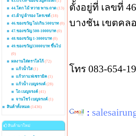
43.OTOP ของขวัญที่ระลึก
(1)
ตั้งอยู่ที่ เลขท
44.โตก ไม้ หวาย พาน ถาด
(13)
45.ผ้าปู ผ้ารอง โครเชต์
(18)
บางชัน เขตคล
46.ของขวัญ ไม่เกิน 500บาท
(0)
47.ของขวัญ 500-1000บาท
(0)
48.ของขวัญ 1-3000บาท
(0)
49.ของขวัญ33000บาท ขึ้นไป
(0)
ผลงานใส่ตราโลโก้
(72)
โทร 083-654-19
แก้วน้ำใส
(1)
แก้วกาแฟเซรามิค
(1)
แก้วน้ำ เบญจรงค์
(28)
โถ เบญจรงค์
(41)
จานโชว์ เบญจรงค์
(1)
สินค้าทั้งหมด
(1436)
:
salesairu
สินค้ามาใหม่