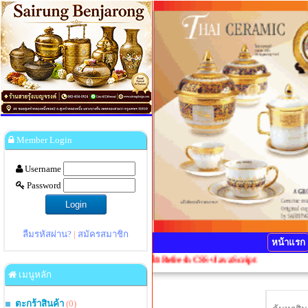
Member Login
Username
Password
ลืมรหัสผ่าน?
|
สมัครสมาชิก
หน้าแรก
ณากดปุ่ม Ctrl+F5 1 ครั้งเพื่อ Refresh CSS+JavaScript
เมนูหลัก
ตะกร้าสินค้า
(0)