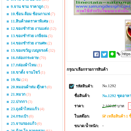
9.จาน ชาม ราคาถูก
(3)
10.ช้อน ส้อม ช้อนกาแฟ
(7)
11.สินค้าลดราคาพิเศษ
(1)
12.ของชำร่วย งานแต่ง
(12)
13.ของชำร่วย เกษียณ
(5)
14.ของชำร่วย งานศพ
(2)
15.ของขวัญ เบญจรงค์
(32)
16.กล่องกระดาษ
(70)
17.กล่องผ้าไหม
(1)
กรุณาเลือกรายการสินค้า
18.ขาตั้ง จานโชว์
(1)
19.ร่ม
(24)
No.1292
รหัสสินค้า:
20.หมอนผ้าห่ม ตุ๊กตา
(0)
21.หมวก
(3)
ชื่อสินค้า:
No.1292 ชุดอาหา
22.ปากกา
(3)
ราคา:
2,100.00
บาท
23.ถุงผ้าไหมแก้ว
(4)
ในสต๊อก:
เหลือสินค้า 1 ชิ
24.กระเป๋า
(0)
25.จานรองแก้ว
(0)
-
ขนาด/น้ำหนัก:
26.ถ้วย โถ ลายคราม
(61)