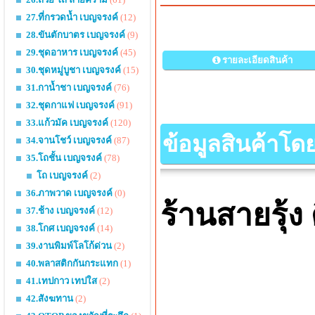
27.ที่กรวดน้ำ เบญจรงค์
(12)
28.ขันตักบาตร เบญจรงค์
(9)
29.ชุดอาหาร เบญจรงค์
(45)
รายละเอียดสินค้า
30.ชุดหมู่บูชา เบญจรงค์
(15)
31.กาน้ำชา เบญจรงค์
(76)
32.ชุดกาแฟ เบญจรงค์
(91)
33.แก้วมัค เบญจรงค์
(120)
ข้อมูลสินค้าโด
34.จานโชว์ เบญจรงค์
(87)
35.โถชั้น เบญจรงค์
(78)
โถ เบญจรงค์
(2)
36.ภาพวาด เบญจรงค์
(0)
ร้านสายรุ้ง
37.ช้าง เบญจรงค์
(12)
38.โกศ เบญจรงค์
(14)
39.งานพิมพ์โลโก้ด่วน
(2)
40.พลาสติกกันกระแทก
(1)
41.เทปกาว เทปใส
(2)
42.สังฆทาน
(2)