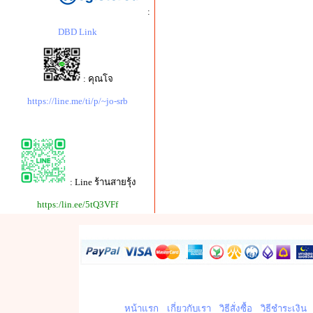
:
DBD Link
: คุณโจ
https://line.me/ti/p/~jo-srb
: Line ร้านสายรุ้ง
https:/lin.ee/5tQ3VFf
หน้าแรก
เกี่ยวกับเรา
วิธีสั่งซื้อ
วิธีชำระเงิน