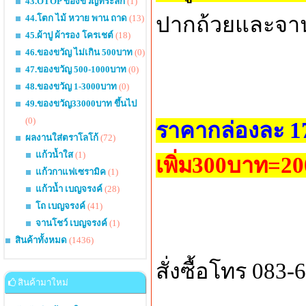
43.OTOP ของขวัญที่ระลึก
(1)
ปากถ้วยและจาน
44.โตก ไม้ หวาย พาน ถาด
(13)
45.ผ้าปู ผ้ารอง โครเชต์
(18)
46.ของขวัญ ไม่เกิน 500บาท
(0)
47.ของขวัญ 500-1000บาท
(0)
48.ของขวัญ 1-3000บาท
(0)
49.ของขวัญ33000บาท ขึ้นไป
(0)
ราคากล่องละ 1
ผลงานใส่ตราโลโก้
(72)
แก้วน้ำใส
(1)
เพิ่ม300บาท=2
แก้วกาแฟเซรามิค
(1)
แก้วน้ำ เบญจรงค์
(28)
โถ เบญจรงค์
(41)
จานโชว์ เบญจรงค์
(1)
สินค้าทั้งหมด
(1436)
สั่งซื้อโทร 083
สินค้ามาใหม่