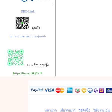
:
DBD Link
: คุณโจ
https://line.me/ti/p/~jo-srb
: Line ร้านสายรุ้ง
https:/lin.ee/5tQ3VFf
หน้าแรก
เกี่ยวกับเรา
วิธีสั่งซื้อ
วิธีชำระเงิน