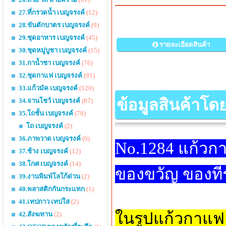
27.ที่กรวดน้ำ เบญจรงค์
(12)
28.ขันตักบาตร เบญจรงค์
(9)
29.ชุดอาหาร เบญจรงค์
(45)
รายละเอียดสินค้า
30.ชุดหมู่บูชา เบญจรงค์
(15)
31.กาน้ำชา เบญจรงค์
(76)
32.ชุดกาแฟ เบญจรงค์
(91)
33.แก้วมัค เบญจรงค์
(120)
ข้อมูลสินค้าโด
34.จานโชว์ เบญจรงค์
(87)
35.โถชั้น เบญจรงค์
(78)
โถ เบญจรงค์
(2)
36.ภาพวาด เบญจรงค์
(0)
No.1284 แก้วก
37.ช้าง เบญจรงค์
(12)
38.โกศ เบญจรงค์
(14)
ของขวัญ ของที่
39.งานพิมพ์โลโก้ด่วน
(2)
40.พลาสติกกันกระแทก
(1)
41.เทปกาว เทปใส
(2)
ในรูปแก้วกาแฟ
42.สังฆทาน
(2)