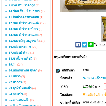
9.จาน ชาม ราคาถูก
(3)
10.ช้อน ส้อม ช้อนกาแฟ
(7)
11.สินค้าลดราคาพิเศษ
(1)
12.ของชำร่วย งานแต่ง
(12)
13.ของชำร่วย เกษียณ
(5)
14.ของชำร่วย งานศพ
(2)
15.ของขวัญ เบญจรงค์
(32)
16.กล่องกระดาษ
(70)
17.กล่องผ้าไหม
(1)
กรุณาเลือกรายการสินค้า
18.ขาตั้ง จานโชว์
(1)
19.ร่ม
(24)
1284
20.หมอนผ้าห่ม ตุ๊กตา
(0)
รหัสสินค้า:
21.หมวก
(3)
ชื่อสินค้า:
No.1284 แก้วกา
22.ปากกา
(3)
ราคา:
1,750.00
บาท
23.ถุงผ้าไหมแก้ว
(4)
24.กระเป๋า
(0)
ในสต๊อก:
เหลือสินค้า 1 ชิ
25.จานรองแก้ว
(0)
W20 xL41xH11cm
ขนาด/น้ำหนัก:
26.ถ้วย โถ ลายคราม
(61)