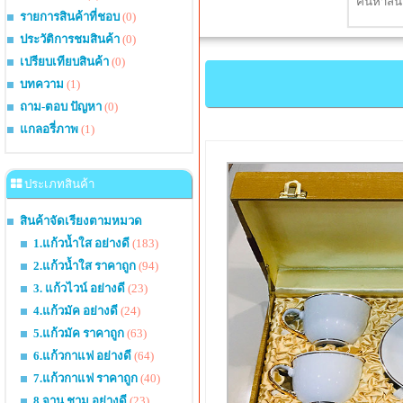
รายการสินค้าที่ชอบ
(0)
ประวัติการชมสินค้า
(0)
เปรียบเทียบสินค้า
(0)
บทความ
(1)
ถาม-ตอบ ปัญหา
(0)
แกลอรี่ภาพ
(1)
ประเภทสินค้า
สินค้าจัดเรียงตามหมวด
1.แก้วน้ำใส อย่างดี
(183)
2.แก้วน้ำใส ราคาถูก
(94)
3. แก้วไวน์ อย่างดี
(23)
4.แก้วมัค อย่างดี
(24)
5.แก้วมัค ราคาถูก
(63)
6.แก้วกาแฟ อย่างดี
(64)
7.แก้วกาแฟ ราคาถูก
(40)
8.จาน ชาม อย่างดี
(23)