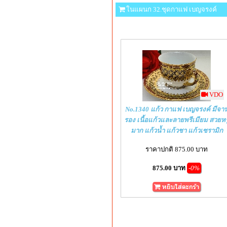
ในแผนก 32.ชุดกาแฟ เบญจรงค์
VDO
No.1340 แก้ว กาแฟ เบญจรงค์ มีจา
รอง เนื้อแก้วและลายพรีเมียม สวยหร
มาก แก้วน้ำ แก้วชา แก้วเซรามิก
ราคาปกติ 875.00 บาท
875.00 บาท
-0%