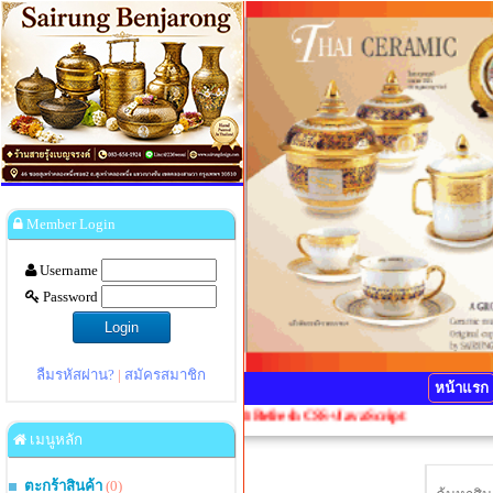
Member Login
Username
Password
ลืมรหัสผ่าน?
|
สมัครสมาชิก
หน้าแรก
กดปุ่ม Ctrl+F5 1 ครั้งเพื่อ Refresh CSS+JavaScript
เมนูหลัก
ตะกร้าสินค้า
(0)