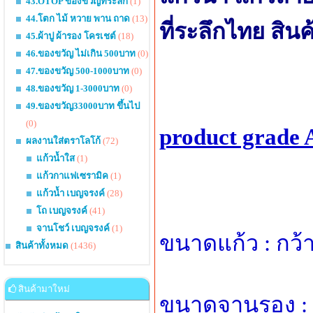
43.OTOP ของขวัญที่ระลึก
(1)
44.โตก ไม้ หวาย พาน ถาด
(13)
ที่ระลึกไทย สิ
45.ผ้าปู ผ้ารอง โครเชต์
(18)
46.ของขวัญ ไม่เกิน 500บาท
(0)
47.ของขวัญ 500-1000บาท
(0)
48.ของขวัญ 1-3000บาท
(0)
49.ของขวัญ33000บาท ขึ้นไป
(0)
product grade 
ผลงานใส่ตราโลโก้
(72)
แก้วน้ำใส
(1)
แก้วกาแฟเซรามิค
(1)
แก้วน้ำ เบญจรงค์
(28)
โถ เบญจรงค์
(41)
จานโชว์ เบญจรงค์
(1)
ขนาดแก้ว : กว้า
สินค้าทั้งหมด
(1436)
สินค้ามาใหม่
ขนาดจานรอง : กว