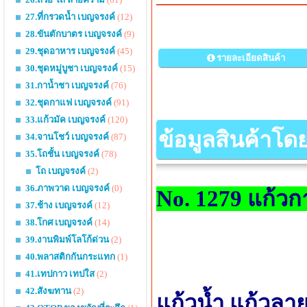
27.ที่กรวดน้ำ เบญจรงค์
(12)
28.ขันตักบาตร เบญจรงค์
(9)
29.ชุดอาหาร เบญจรงค์
(45)
รายละเอียดสินค้า
30.ชุดหมู่บูชา เบญจรงค์
(15)
31.กาน้ำชา เบญจรงค์
(76)
32.ชุดกาแฟ เบญจรงค์
(91)
33.แก้วมัค เบญจรงค์
(120)
ข้อมูลสินค้าโด
34.จานโชว์ เบญจรงค์
(87)
35.โถชั้น เบญจรงค์
(78)
โถ เบญจรงค์
(2)
36.ภาพวาด เบญจรงค์
(0)
No. 1279 แก้
37.ช้าง เบญจรงค์
(12)
38.โกศ เบญจรงค์
(14)
39.งานพิมพ์โลโก้ด่วน
(2)
40.พลาสติกกันกระแทก
(1)
41.เทปกาว เทปใส
(2)
42.สังฆทาน
(2)
แก้วน้ำ แก้วล