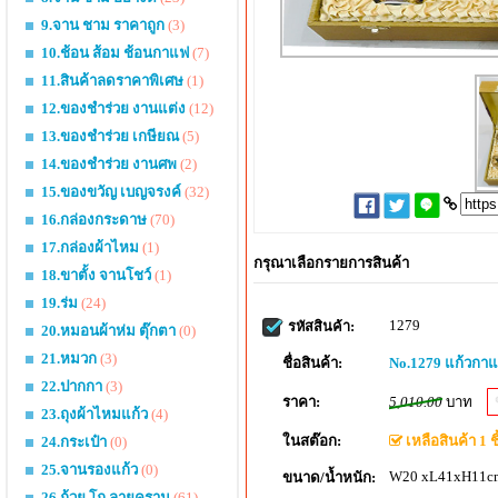
9.จาน ชาม ราคาถูก
(3)
10.ช้อน ส้อม ช้อนกาแฟ
(7)
11.สินค้าลดราคาพิเศษ
(1)
12.ของชำร่วย งานแต่ง
(12)
13.ของชำร่วย เกษียณ
(5)
14.ของชำร่วย งานศพ
(2)
15.ของขวัญ เบญจรงค์
(32)
16.กล่องกระดาษ
(70)
17.กล่องผ้าไหม
(1)
กรุณาเลือกรายการสินค้า
18.ขาตั้ง จานโชว์
(1)
19.ร่ม
(24)
1279
รหัสสินค้า:
20.หมอนผ้าห่ม ตุ๊กตา
(0)
21.หมวก
(3)
ชื่อสินค้า:
No.1279 แก้วกาแ
22.ปากกา
(3)
ราคา:
5,010.00
บาท
23.ถุงผ้าไหมแก้ว
(4)
ในสต๊อก:
เหลือสินค้า 1 ชิ
24.กระเป๋า
(0)
25.จานรองแก้ว
(0)
W20 xL41xH11cm
ขนาด/น้ำหนัก:
26.ถ้วย โถ ลายคราม
(61)