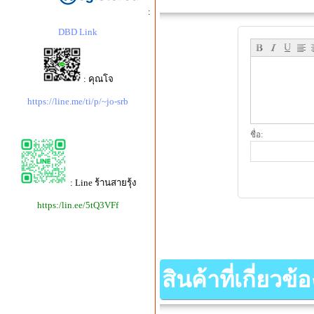
:
DBD Link
: คุณโจ
https://line.me/ti/p/~jo-srb
ชื่อ:
: Line ร้านสายรุ้ง
https:/lin.ee/5tQ3VFf
สินค้าที่เกี่ยวข้อ