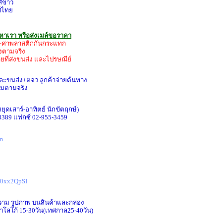
สีขาว
ทศไทย
รหาเรา หรือส่งเมล์ขอราคา
่ง+ค่าพลาสติกกันกระแทก
่งตามจริง
ายที่ส่งขนส่ง และไปรษณีย์
และขนส่ง+ตจว.ลูกค้าจ่ายต้นทาง
ิ่มตามจริง
(หยุดเสาร์-อาทิตย์ นักขัตฤกษ์)
-3389 แฟกซ์ 02-955-3459
m
Rf0xx2QpSI
วาม รูปภาพ บนสินค้าและกล่อง
าโลโก้ 15-30วัน(เทศกาล25-40วัน)