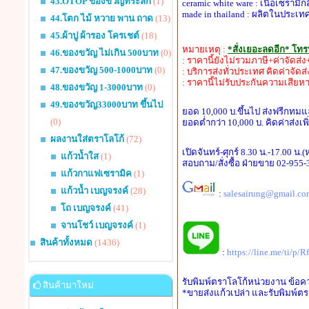
43.OTOP ของขวัญที่ระลึก
(1)
ceramic white ware : เนื้อเซรามิก
made in thailand : ผลิตในประเ
44.โตก ไม้ หวาย พาน ถาด
(13)
45.ผ้าปู ผ้ารอง โครเชต์
(18)
หมายเหตุ :
*สั่งเยอะลดอีก* โท
46.ของขวัญ ไม่เกิน 500บาท
(0)
: ราคานี้ยังไม่รวมภาษี+ค่าจัดส
47.ของขวัญ 500-1000บาท
(0)
: บริการส่งทั่วประเทศ คิดค่าจัดส
: ราคานี้ไม่รับประกันความเสียห
48.ของขวัญ 1-3000บาท
(0)
49.ของขวัญ33000บาท ขึ้นไป
ยอด 10,000 บ.ขึ้นไป ส่งฟรีกทม
(0)
ยอดต่ำกว่า 10,000 บ. คิดค่าส่งเพ
ผลงานใส่ตราโลโก้
(72)
เปิดจันทร์-ศุกร์ 8.30 น.-17.00 น.
แก้วน้ำใส
(1)
สอบถาม/สั่งซื้อ ฝ่ายขาย 02-955
แก้วกาแฟเซรามิค
(1)
แก้วน้ำ เบญจรงค์
(28)
:
salesairung@gmail.co
โถ เบญจรงค์
(41)
จานโชว์ เบญจรงค์
(1)
สินค้าทั้งหมด
(1436)
:
https://line.me/ti/p/
รับพิมพ์ตราโลโก้หน่วยงาน ข้อค
สินค้ามาใหม่
*ขายส่งแก้วเปล่า และรับพิมพ์ตร