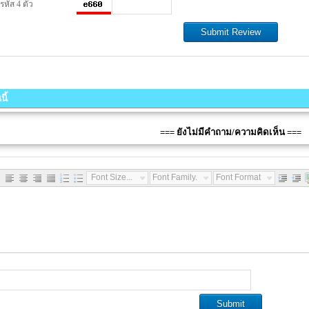
หัส 4 ตัว
ี้
=== ยังไม่มีคำถาม/ความคิดเห็น ===
Font Size...
Font Family...
Font Format...