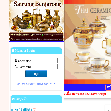
Member Login
Username
Password
ลืมรหัสผ่าน?
|
สมัครสมาชิก
หน
ี้ยน กรุณากดปุ่ม Ctrl+F5 1 ครั้งเพื่อ Refresh CSS+JavaScript
เมนูหลัก
ตะกร้าสินค้า
(0)