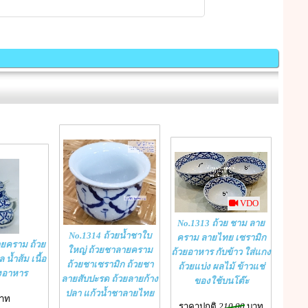
VDO
No.1313 ถ้วย ชาม ลาย
No.1314 ถ้วยน้ำชาใบ
คราม ลายไทย เซรามิก
ายคราม ถ้วย
ใหญ่ ถ้วยชาลายคราม
ถ้วยอาหาร กับข้าว ใส่แกง
 น้ำส้ม เนื้อ
ถ้วยชาเซรามิก ถ้วยชา
ถ้วยแบ่ง ผลไม้ ข้าวแช่
ุงอาหาร
ลายสับปะรด ถ้วยลายก้าง
ของใช้บนโต๊ะ
ปลา แก้วน้ำชาลายไทย
บาท
ราคาปกติ
210.00
บาท