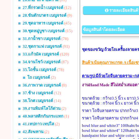
27.ที่กรวดน้ำ เบญจรงค์
(12)
รายละเอียดสินค้
28.ขันตักบาตร เบญจรงค์
(9)
29.ชุดอาหาร เบญจรงค์
(45)
ข้อมูลสินค้าโดยละเอียด
30.ชุดหมู่บูชา เบญจรงค์
(15)
31.กาน้ำชา เบญจรงค์
(76)
32.ชุดกาแฟ เบญจรงค์
(91)
ชุดของขวัญ ถ้วยโถเครื่้องลายค
33.แก้วมัค เบญจรงค์
(120)
34.จานโชว์ เบญจรงค์
(87)
สินค้าเน้นคุณภาพเกรด A เนื้อเ
35.โถชั้น เบญจรงค์
(78)
ตามรูป:มีถ้วยโถจีบลายคราม+กล
โถ เบญจรงค์
(2)
งานHand Made สีไม่สม่ำเสมอตาม
36.ภาพวาด เบญจรงค์
(0)
37.ช้าง เบญจรงค์
(12)
ขนาดถ้วย : กว้าง3.5 นิ้ว x ยาว3.5 
38.โกศ เบญจรงค์
(14)
ขนาดฺถ้วย : กว้าง4 นิ้ว x ยาว4 นิ้
39.งานพิมพ์โลโก้ด่วน
(2)
ราคา โถจีบลายคราม ปากกว้าง3 น
40.พลาสติกกันกระแทก
(1)
ราคา โถจีบลายคราม ปากกว้าง4 น
41.เทปกาว เทปใส
(2)
bowl blue and white3" 100baht/
bowl blue and white4" 120baht/
42.สังฆทาน
(2)
handpaint blue and white color :