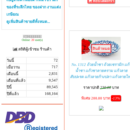
ของที่ระลึกไทย ของฝาก งานแต่ง
เกษียณ
ดูเพิ่มสินค้าขายดีทั้งหมด...
Online:
20
user(s)
สินค้าหมด
สถิติผู้เข้าชม ร้านค้า
72
วันนี้
No. 1312 ถ้วยน้ำชา ถ้วยเซรามิก แก้
717
เมื่อวาน
น้ำชา แก้วชาลายคราม แก้วลาย
2,831
เดือนนี้
สับปะรด แก้วลายก้างปลา แก้วลายไ
9,547
เดือนที่แล้ว
89,545
ปีนี้
ราคาปกติ
230.00
บาท
168,164
ปีที่แล้ว
พิเศษ 200.00 บาท
-13%