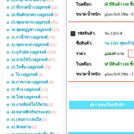
ในสต๊อก:
มีสินค้า 100 ชิ้
27.ที่กรวดน้ำ เบญจรงค์
(12)
ขนาด/น้ำหนัก:
glass 8x9.5ซม - 0
28.ขันตักบาตร เบญจรงค์
(9)
29.ชุดอาหาร เบญจรงค์
(45)
30.ชุดหมู่บูชา เบญจรงค์
(15)
No.1263-ส่
รหัสสินค้า:
31.กาน้ำชา เบญจรงค์
(76)
ชื่อสินค้า:
No.1263 ชุดแก้ว
32.ชุดกาแฟ เบญจรงค์
(91)
33.แก้วมัค เบญจรงค์
(120)
ราคา:
429.00
บาท
34.จานโชว์ เบญจรงค์
(87)
ในสต๊อก:
มีสินค้า 100 ชิ้
35.โถชั้น เบญจรงค์
(78)
ขนาด/น้ำหนัก:
glass 8x9.5ซม - 1
โถ เบญจรงค์
(2)
36.ภาพวาด เบญจรงค์
(0)
37.ช้าง เบญจรงค์
(12)
38.โกศ เบญจรงค์
(14)
39.งานพิมพ์โลโก้ด่วน
(2)
รายละเอียดสินค้า
40.พลาสติกกันกระแทก
(1)
41.เทปกาว เทปใส
(2)
42.สังฆทาน
(2)