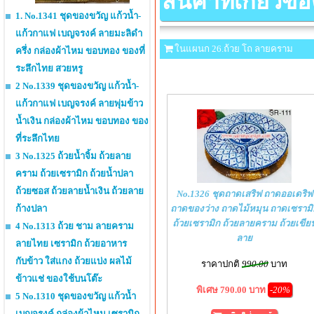
สินค้าที่เกี่ยวข้อ
1. No.1341 ชุดของขวัญ แก้วน้ำ-
แก้วกาแฟ เบญจรงค์ ลายมะลิดำ
ในแผนก 26.ถ้วย โถ ลายคราม
ครึ่ง กล่องผ้าไหม ขอบทอง ของที่
ระลึกไทย สวยหรู
2 No.1339 ชุดของขวัญ แก้วน้ำ-
แก้วกาแฟ เบญจรงค์ ลายพุ่มข้าว
น้ำเงิน กล่องผ้าไหม ขอบทอง ของ
ที่ระลึกไทย
3 No.1325 ถ้วยน้ำจิ้ม ถ้วยลาย
คราม ถ้วยเซรามิก ถ้วยน้ำปลา
ถ้วยซอส ถ้วยลายน้ำเงิน ถ้วยลาย
No.1326 ชุดถาดเสริฟ ถาดออเดริฟ
ถาดของว่าง ถาดไม้หมุน ถาดเซรามิ
ก้างปลา
ถ้วยเซรามิก ถ้วยลายคราม ถ้วยเขีย
4 No.1313 ถ้วย ชาม ลายคราม
ลาย
ลายไทย เซรามิก ถ้วยอาหาร
กับข้าว ใส่แกง ถ้วยแบ่ง ผลไม้
ราคาปกติ
990.00
บาท
ข้าวแช่ ของใช้บนโต๊ะ
พิเศษ 790.00 บาท
-20%
5 No.1310 ชุดของขวัญ แก้วน้ำ
เบญจรงค์ กล่องผ้าไหม เซรามิก