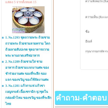
ความพึงพอใจ (Rat
แสดง 5 จากทั้งหมด 15
ความเห็น (Revie
ชื่อ
1. No.1293 ชุดถวายพระ ถ้วยชาม
อีเมล์
ถวายพระ ถ้วยชามลายคราม โตก
ถ้วยลายสับปะรด ชุดอาหารถวาย
กรุณากรอกรหัส 4 
พระ พานถาดเสริฟอาหาร
2. No.1289 ถ้วยชามใส ชาม
อาหาร ถ้วยชามแจกงานศพ ของ
ชำร่วยงานศพ ของที่ระลึก ของ
แจก ของขวัญ ของใช้จัดงานศพ
3. No.1281 แก้วกาแฟ แก้วชา
เบญจรงค์ เนื้อเซรามิก จุ2ชุดใน
คำถาม-คำตอบ เกี
กล่องผ้าไหม ของขวัญ ของที่ระลึก
ไทย