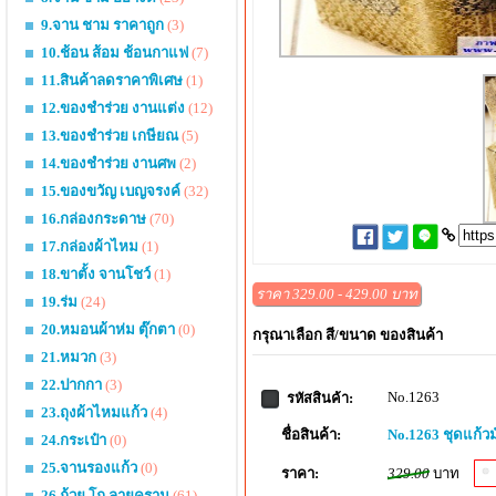
9.จาน ชาม ราคาถูก
(3)
10.ช้อน ส้อม ช้อนกาแฟ
(7)
11.สินค้าลดราคาพิเศษ
(1)
12.ของชำร่วย งานแต่ง
(12)
13.ของชำร่วย เกษียณ
(5)
14.ของชำร่วย งานศพ
(2)
15.ของขวัญ เบญจรงค์
(32)
16.กล่องกระดาษ
(70)
17.กล่องผ้าไหม
(1)
18.ขาตั้ง จานโชว์
(1)
ราคา 329.00 - 429.00 บาท
19.ร่ม
(24)
20.หมอนผ้าห่ม ตุ๊กตา
(0)
กรุณาเลือก สี/ขนาด ของสินค้า
21.หมวก
(3)
22.ปากกา
(3)
No.1263
รหัสสินค้า:
23.ถุงผ้าไหมแก้ว
(4)
ชื่อสินค้า:
No.1263 ชุดแก้ว
24.กระเป๋า
(0)
25.จานรองแก้ว
(0)
ราคา:
329.00
บาท
26.ถ้วย โถ ลายคราม
(61)