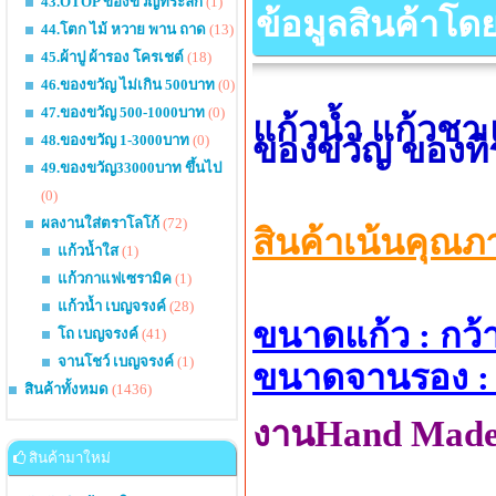
43.OTOP ของขวัญที่ระลึก
(1)
ข้อมูลสินค้าโด
44.โตก ไม้ หวาย พาน ถาด
(13)
45.ผ้าปู ผ้ารอง โครเชต์
(18)
46.ของขวัญ ไม่เกิน 500บาท
(0)
47.ของขวัญ 500-1000บาท
(0)
แก้วน้ำ แก้วชา
ของขวัญ ของที
48.ของขวัญ 1-3000บาท
(0)
49.ของขวัญ33000บาท ขึ้นไป
(0)
ผลงานใส่ตราโลโก้
(72)
สินค้าเน้นคุณภ
แก้วน้ำใส
(1)
แก้วกาแฟเซรามิค
(1)
แก้วน้ำ เบญจรงค์
(28)
ขนาดแก้ว : กว้า
โถ เบญจรงค์
(41)
จานโชว์ เบญจรงค์
(1)
ขนาดจานรอง : กว้
สินค้าทั้งหมด
(1436)
งานHand Made ส
สินค้ามาใหม่