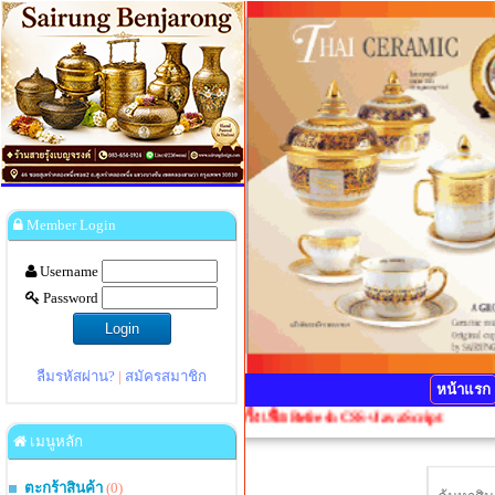
Member Login
Username
Password
ลืมรหัสผ่าน?
|
สมัครสมาชิก
หน้าแรก
 กรุณากดปุ่ม Ctrl+F5 1 ครั้งเพื่อ Refresh CSS+JavaScript
เมนูหลัก
ตะกร้าสินค้า
(0)