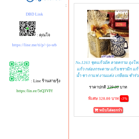
:
DBD Link
: คุณโจ
https://line.me/ti/p/~jo-srb
No.1263 ชุดแก้วมัค ลายคราม ถุงไห
แก้ว กล่องกระดาษ แก้วเซรามิก แก้
น้ำ ชา กาแฟ งานแต่ง เกษียณ ชำร่ว
: Line ร้านสายรุ้ง
ราคาปกติ
329.00
บาท
https:/lin.ee/5tQ3VFf
พิเศษ 320.00 บาท
-3%