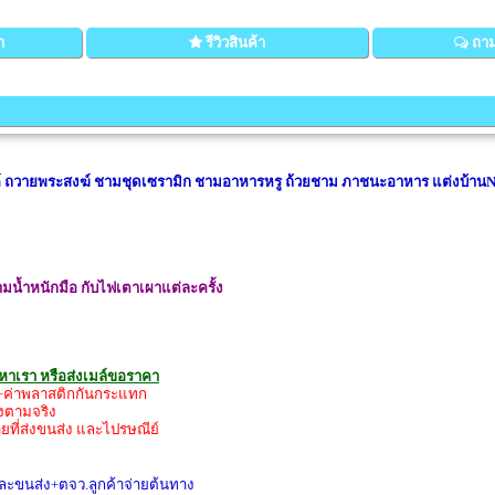
า
รีวิวสินค้า
ถาม
 ถวายพระสงฆ์ ชามชุดเซรามิก ชามอาหารหรู ถ้วยชาม ภาชนะอาหาร แต่งบ้าน
น้ำหนักมือ กับไฟเตาเผาแต่ละครั้ง
รหาเรา หรือส่งเมล์ขอราคา
่ง+ค่าพลาสติกกันกระแทก
่งตามจริง
ายที่ส่งขนส่ง และไปรษณีย์
และขนส่ง+ตจว.ลูกค้าจ่ายต้นทาง