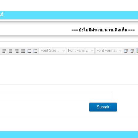
ี้
=== ยังไม่มีคำถาม/ความคิดเห็น ===
Font Size...
Font Family...
Font Format...