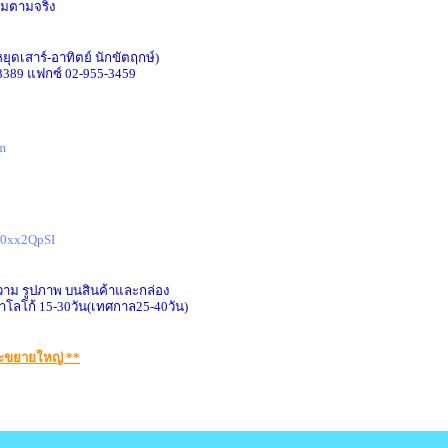
ิ่มตามจริง
(หยุดเสาร์-อาทิตย์ นักขัตฤกษ์)
-3389 แฟกซ์ 02-955-3459
m
Rf0xx2QpSI
วาม รูปภาพ บนสินค้าและกล่อง
าโลโก้ 15-30วัน(เทศกาล25-40วัน)
จะขยายใหญ่ **