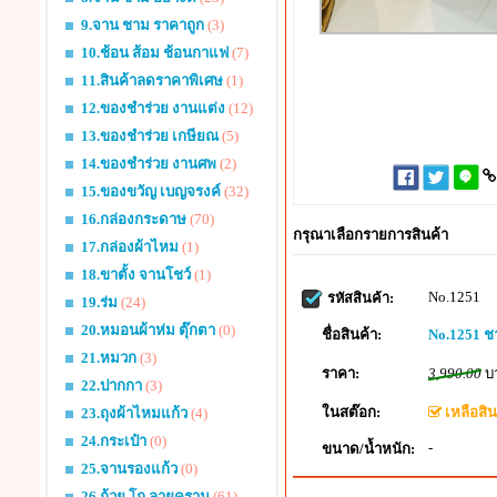
9.จาน ชาม ราคาถูก
(3)
10.ช้อน ส้อม ช้อนกาแฟ
(7)
11.สินค้าลดราคาพิเศษ
(1)
12.ของชำร่วย งานแต่ง
(12)
13.ของชำร่วย เกษียณ
(5)
14.ของชำร่วย งานศพ
(2)
15.ของขวัญ เบญจรงค์
(32)
16.กล่องกระดาษ
(70)
กรุณาเลือกรายการสินค้า
17.กล่องผ้าไหม
(1)
18.ขาตั้ง จานโชว์
(1)
No.1251
รหัสสินค้า:
19.ร่ม
(24)
20.หมอนผ้าห่ม ตุ๊กตา
(0)
ชื่อสินค้า:
No.1251 ช
21.หมวก
(3)
ราคา:
3,990.00
บ
22.ปากกา
(3)
ในสต๊อก:
เหลือสินค
23.ถุงผ้าไหมแก้ว
(4)
24.กระเป๋า
(0)
-
ขนาด/น้ำหนัก:
25.จานรองแก้ว
(0)
26.ถ้วย โถ ลายคราม
(61)