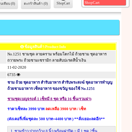
ShopCart
ShopCart
ยบเทียบ (0)
ตะกร้าสินค้า (0)
ข้อมูลสินค้า Product Info
No.1251 ชามชุด ลายคราม พร้อมโตกไม้ ถ้วยชาม ชุดอาหาร
ถวายพระ ถ้วยชามเซรามิก ลายสับปะรดสีน้ำเงิน
11-02-2020
6735
ชาม ถ้วย ชุดอาหาร สำรับอาหาร สำรับพระสงฆ์ ชุดอาหารทำบุญ
ถ้วยชามอาหาร เซ็ทอาหาร ของขวัญ ของใช้ No.1251
ชามชุดเบญจรงค์ 1 เซ็ทมี 8 ชุด หรือ 16 ชิ้น(รวมฝา)
ราคาเซ็ทละ 3990 บาท
ลดเหลือ 3900 บาท / เซ็ท
(
ส่งเคอรี่เพิ่มชุดละ 500 บาท=4400 บาท ) **
สั่งเยอะลดอีก**
1. ชามข้าว ปากกว้าง 8 นิ้ว พร้อมฝาปิด = มี 1 ชุด 2ชิ้น