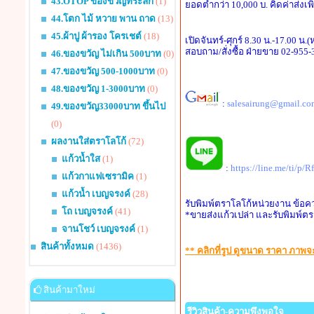
43.OTOP ของขวัญที่ระลึก
(1)
ยอดต่ำกว่า 10,000 บ. คิดค่าส่งเพ
44.โตก ไม้ หวาย พาน ถาด
(13)
45.ผ้าปู ผ้ารอง โครเชต์
(18)
เปิดจันทร์-ศุกร์ 8.30 น.-17.00 น.
สอบถาม/สั่งซื้อ ฝ่ายขาย 02-955
46.ของขวัญ ไม่เกิน 500บาท
(0)
47.ของขวัญ 500-1000บาท
(0)
48.ของขวัญ 1-3000บาท
(0)
:
salesairung@gmail.co
49.ของขวัญ33000บาท ขึ้นไป
(0)
ผลงานใส่ตราโลโก้
(72)
แก้วน้ำใส
(1)
:
https://line.me/ti/p/
แก้วกาแฟเซรามิค
(1)
แก้วน้ำ เบญจรงค์
(28)
รับพิมพ์ตราโลโก้หน่วยงาน ข้อค
โถ เบญจรงค์
(41)
*ขายส่งแก้วเปล่า และรับพิมพ์ตร
จานโชว์ เบญจรงค์
(1)
สินค้าทั้งหมด
(1436)
** คลิกที่รูป ดูขนาด ราคา ภาพ
สินค้ามาใหม่
รีวิวสินค้า-ความพึงพอใจ