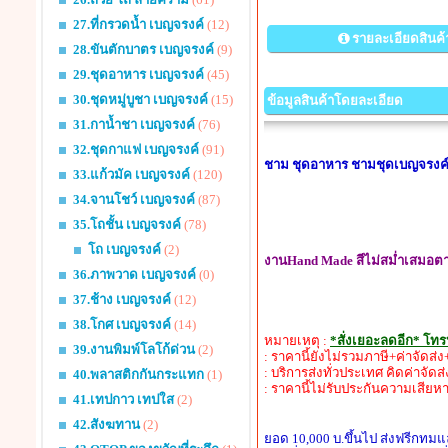
27.ที่กรวดน้ำ เบญจรงค์
(12)
รายละเอียดสินค้
28.ขันตักบาตร เบญจรงค์
(9)
29.ชุดอาหาร เบญจรงค์
(45)
30.ชุดหมู่บูชา เบญจรงค์
(15)
ข้อมูลสินค้าโดยละเอียด
31.กาน้ำชา เบญจรงค์
(76)
32.ชุดกาแฟ เบญจรงค์
(91)
ชาม ชุดอาหาร ชามชุดเบญจรงค์
33.แก้วมัค เบญจรงค์
(120)
34.จานโชว์ เบญจรงค์
(87)
35.โถชั้น เบญจรงค์
(78)
โถ เบญจรงค์
(2)
งานHand Made สีไม่สม่ำเสมอตาม
36.ภาพวาด เบญจรงค์
(0)
37.ช้าง เบญจรงค์
(12)
38.โกศ เบญจรงค์
(14)
หมายเหตุ :
*สั่งเยอะลดอีก* โท
39.งานพิมพ์โลโก้ด่วน
(2)
: ราคานี้ยังไม่รวมภาษี+ค่าจัดส
: บริการส่งทั่วประเทศ คิดค่าจัดส
40.พลาสติกกันกระแทก
(1)
: ราคานี้ไม่รับประกันความเสียห
41.เทปกาว เทปใส
(2)
42.สังฆทาน
(2)
ยอด 10,000 บ.ขึ้นไป ส่งฟรีกทม