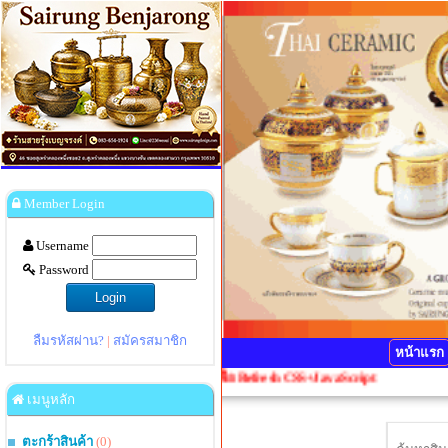
Member Login
Username
Password
ลืมรหัสผ่าน?
|
สมัครสมาชิก
หน้าแรก
รุณากดปุ่ม Ctrl+F5 1 ครั้งเพื่อ Refresh CSS+JavaScript
เมนูหลัก
ตะกร้าสินค้า
(0)