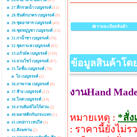
27.ที่กรวดน้ำ เบญจรงค์
(12)
28.ขันตักบาตร เบญจรงค์
(9)
29.ชุดอาหาร เบญจรงค์
(45)
รายละเอียดสินค้า
30.ชุดหมู่บูชา เบญจรงค์
(15)
31.กาน้ำชา เบญจรงค์
(76)
32.ชุดกาแฟ เบญจรงค์
(91)
33.แก้วมัค เบญจรงค์
(120)
ข้อมูลสินค้าโด
34.จานโชว์ เบญจรงค์
(87)
35.โถชั้น เบญจรงค์
(78)
โถ เบญจรงค์
(2)
36.ภาพวาด เบญจรงค์
(0)
งานHand Made ส
37.ช้าง เบญจรงค์
(12)
38.โกศ เบญจรงค์
(14)
39.งานพิมพ์โลโก้ด่วน
(2)
หมายเหตุ :
*สั่
40.พลาสติกกันกระแทก
(1)
41.เทปกาว เทปใส
(2)
: ราคานี้ยังไม
42.สังฆทาน
(2)