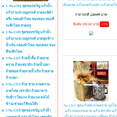
สับปะรด แก้วลายก้างปลา แก้วลายไ
1. No.1341 ชุดของขวัญ แก้วน้ำ-
แก้วกาแฟ เบญจรงค์ ลายมะลิดำ
ราคาปกติ
230.00
บาท
ครึ่ง กล่องผ้าไหม ขอบทอง ของที่
พิเศษ 200.00 บาท
-13%
ระลึกไทย สวยหรู
2 No.1339 ชุดของขวัญ แก้วน้ำ-
แก้วกาแฟ เบญจรงค์ ลายพุ่มข้าว
น้ำเงิน กล่องผ้าไหม ขอบทอง ของ
ที่ระลึกไทย
3 No.1325 ถ้วยน้ำจิ้ม ถ้วยลาย
คราม ถ้วยเซรามิก ถ้วยน้ำปลา
ถ้วยซอส ถ้วยลายน้ำเงิน ถ้วยลาย
ก้างปลา
4 No.1313 ถ้วย ชาม ลายคราม
ลายไทย เซรามิก ถ้วยอาหาร
กับข้าว ใส่แกง ถ้วยแบ่ง ผลไม้
ข้าวแช่ ของใช้บนโต๊ะ
No.1263 ชุดแก้วมัค ลายคราม ถุงไห
5 No.1310 ชุดของขวัญ แก้วน้ำ
แก้ว กล่องกระดาษ แก้วเซรามิก แก้
น้ำ ชา กาแฟ งานแต่ง เกษียณ ชำร่ว
เบญจรงค์ กล่องผ้าไหม เซรามิก