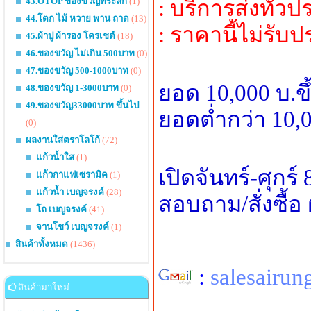
43.OTOP ของขวัญที่ระลึก
(1)
: บริการส่งทั่ว
44.โตก ไม้ หวาย พาน ถาด
(13)
: ราคานี้ไม่รับ
45.ผ้าปู ผ้ารอง โครเชต์
(18)
46.ของขวัญ ไม่เกิน 500บาท
(0)
47.ของขวัญ 500-1000บาท
(0)
ยอด 10,000 บ.ข
48.ของขวัญ 1-3000บาท
(0)
49.ของขวัญ33000บาท ขึ้นไป
ยอดต่ำกว่า 10,0
(0)
ผลงานใส่ตราโลโก้
(72)
แก้วน้ำใส
(1)
เปิดจันทร์-ศุกร์
แก้วกาแฟเซรามิค
(1)
แก้วน้ำ เบญจรงค์
(28)
สอบถาม/สั่งซื้
โถ เบญจรงค์
(41)
จานโชว์ เบญจรงค์
(1)
สินค้าทั้งหมด
(1436)
:
salesairu
สินค้ามาใหม่