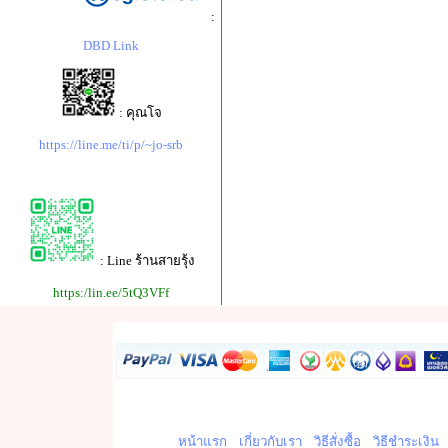
:
DBD Link
: คุณโจ
https://line.me/ti/p/~jo-srb
: Line ร้านสายรุ้ง
https:/lin.ee/5tQ3VFf
หน้าแรก
เกี่ยวกับเรา
วิธีสั่งซื้อ
วิธีชำระเงิน