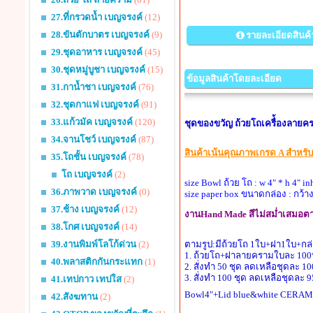
27.ที่กรวดน้ำ เบญจรงค์
(12)
28.ขันตักบาตร เบญจรงค์
(9)
รายละเอียดสินค้
29.ชุดอาหาร เบญจรงค์
(45)
30.ชุดหมู่บูชา เบญจรงค์
(15)
ข้อมูลสินค้าโดยละเอียด
31.กาน้ำชา เบญจรงค์
(76)
32.ชุดกาแฟ เบญจรงค์
(91)
33.แก้วมัค เบญจรงค์
(120)
ชุดของขวัญ ถ้วยโถเครื่้องลายค
34.จานโชว์ เบญจรงค์
(87)
สินค้าเน้นคุณภาพเกรด A สำหรับ
35.โถชั้น เบญจรงค์
(78)
โถ เบญจรงค์
(2)
size Bowl ถ้วย โถ : w 4" * h 4" in
36.ภาพวาด เบญจรงค์
(0)
size paper box ขนาดกล่อง : กว้าง
37.ช้าง เบญจรงค์
(12)
งานHand Made สีไม่สม่ำเสมอตาม
38.โกศ เบญจรงค์
(14)
ตามรูป:มีถ้วยโถ 1ใบ+ฝา1ใบ+ก
39.งานพิมพ์โลโก้ด่วน
(2)
1. ถ้วยโถ+ฝาลายครามใบละ 100
40.พลาสติกกันกระแทก
(1)
2. สั่งทำ 50 ชุด ลดเหลือชุดละ 10
3. สั่งทำ 100 ชุด ลดเหลือชุดละ 9
41.เทปกาว เทปใส
(2)
Bowl4"+Lid blue&white CERAMI
42.สังฆทาน
(2)