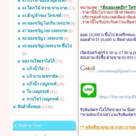
43.OTOP ของขวัญที่ระลึก
(1)
หมายเหตุ :
*สั่งเยอะลดอีก* โท
44.โตก ไม้ หวาย พาน ถาด
(13)
: ราคานี้ยังไม่รวมภาษี+ค่าจัดส
45.ผ้าปู ผ้ารอง โครเชต์
(18)
: บริการส่งทั่วประเทศ คิดค่าจัดส
: ราคานี้ไม่รับประกันความเสียห
46.ของขวัญ ไม่เกิน 500บาท
(0)
47.ของขวัญ 500-1000บาท
(0)
ยอด 10,000 บ.ขึ้นไป ส่งฟรีกทม
48.ของขวัญ 1-3000บาท
(0)
ยอดต่ำกว่า 10,000 บ. คิดค่าส่งเพ
49.ของขวัญ33000บาท ขึ้นไป
เปิดจันทร์-ศุกร์ 8.30 น.-17.00 น.
(0)
สอบถาม/สั่งซื้อ ฝ่ายขาย 02-955
ผลงานใส่ตราโลโก้
(72)
แก้วน้ำใส
(1)
:
salesairung@gmail.co
แก้วกาแฟเซรามิค
(1)
แก้วน้ำ เบญจรงค์
(28)
โถ เบญจรงค์
(41)
:
https://line.me/ti/p/
จานโชว์ เบญจรงค์
(1)
สินค้าทั้งหมด
(1436)
รับพิมพ์ตราโลโก้หน่วยงาน ข้อค
*ขายส่งแก้วเปล่า และรับพิมพ์ตร
สินค้ามาใหม่
** คลิกที่รูป ดูขนาด ราคา ภาพ