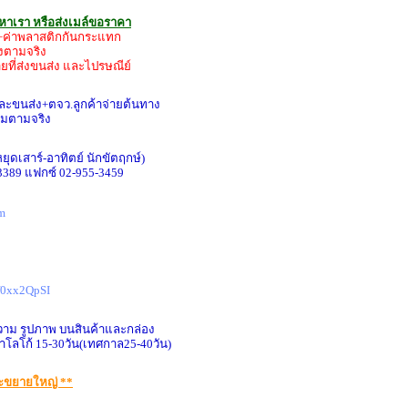
รหาเรา หรือส่งเมล์ขอราคา
่ง+ค่าพลาสติกกันกระแทก
่งตามจริง
ายที่ส่งขนส่ง และไปรษณีย์
และขนส่ง+ตจว.ลูกค้าจ่ายต้นทาง
ิ่มตามจริง
(หยุดเสาร์-อาทิตย์ นักขัตฤกษ์)
-3389 แฟกซ์ 02-955-3459
m
Rf0xx2QpSI
วาม รูปภาพ บนสินค้าและกล่อง
าโลโก้ 15-30วัน(เทศกาล25-40วัน)
จะขยายใหญ่ **