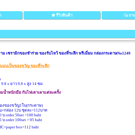
า
รีวิวสินค้า
ถาม
ราม เซรามิกของชำร่วย ของรับไหว้ ของที่ระลึก พรีเมี่ยม กล่องกระดาษNo1249
มอบเป็นของขวัญ ของที่ระลึก
h
 9.8 x ยาว 9.8 x สูง 14 ซม
น้ำหนักมือ กับไฟเตาเผาแต่ละครั้ง
ล่องของขวัญ1ใบ(กระดาษ)
บ+กล่อง 12บ ชุดละ=112บาท
0 บ order 50set =100 baht
5 บ order 100set = 95 baht
C+paper box=112 baht