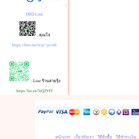
:
DBD Link
: คุณโจ
https://line.me/ti/p/~jo-srb
: Line ร้านสายรุ้ง
https:/lin.ee/5tQ3VFf
หน้าแรก
เกี่ยวกับเรา
วิธีสั่งซื้อ
วิธีชำระเงิน