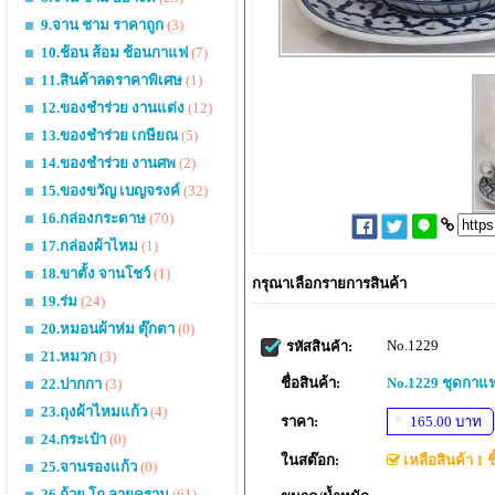
9.จาน ชาม ราคาถูก
(3)
10.ช้อน ส้อม ช้อนกาแฟ
(7)
11.สินค้าลดราคาพิเศษ
(1)
12.ของชำร่วย งานแต่ง
(12)
13.ของชำร่วย เกษียณ
(5)
14.ของชำร่วย งานศพ
(2)
15.ของขวัญ เบญจรงค์
(32)
16.กล่องกระดาษ
(70)
17.กล่องผ้าไหม
(1)
18.ขาตั้ง จานโชว์
(1)
กรุณาเลือกรายการสินค้า
19.ร่ม
(24)
20.หมอนผ้าห่ม ตุ๊กตา
(0)
No.1229
รหัสสินค้า:
21.หมวก
(3)
ชื่อสินค้า:
No.1229 ชุดกาแ
22.ปากกา
(3)
23.ถุงผ้าไหมแก้ว
(4)
ราคา:
165.00 บาท
24.กระเป๋า
(0)
ในสต๊อก:
เหลือสินค้า 1 ชิ
25.จานรองแก้ว
(0)
26.ถ้วย โถ ลายคราม
(61)