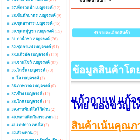
-
ขนาด/น้ำหนัก:
27.ที่กรวดน้ำ เบญจรงค์
(12)
28.ขันตักบาตร เบญจรงค์
(9)
29.ชุดอาหาร เบญจรงค์
(45)
30.ชุดหมู่บูชา เบญจรงค์
(15)
รายละเอียดสินค้า
31.กาน้ำชา เบญจรงค์
(76)
32.ชุดกาแฟ เบญจรงค์
(91)
33.แก้วมัค เบญจรงค์
(120)
34.จานโชว์ เบญจรงค์
(87)
ข้อมูลสินค้าโด
35.โถชั้น เบญจรงค์
(78)
โถ เบญจรงค์
(2)
36.ภาพวาด เบญจรงค์
(0)
37.ช้าง เบญจรงค์
(12)
แก้วกาแฟ แก้ว
38.โกศ เบญจรงค์
(14)
ไทย ของขวัญไท
39.งานพิมพ์โลโก้ด่วน
(2)
40.พลาสติกกันกระแทก
(1)
สินค้าเน้นคุณภ
41.เทปกาว เทปใส
(2)
42.สังฆทาน
(2)