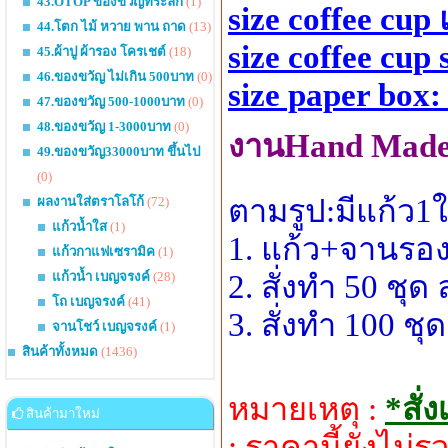
43.OTOP ของขวัญที่ระลึก
(1)
size coffee cup 
44.โตก ไม้ หวาย พาน ถาด
(13)
size coffee cup
45.ผ้าปู ผ้ารอง โครเชต์
(18)
46.ของขวัญ ไม่เกิน 500บาท
(0)
size paper box: 
47.ของขวัญ 500-1000บาท
(0)
48.ของขวัญ 1-3000บาท
(0)
งานHand Made ส
49.ของขวัญ33000บาท ขึ้นไป
(0)
ตามรูป:มีแก้ว
ผลงานใส่ตราโลโก้
(72)
แก้วน้ำใส
(1)
1. แก้ว+จานรอง
แก้วกาแฟเซรามิค
(1)
2. สั่งทำ 50 ชุ
แก้วน้ำ เบญจรงค์
(28)
โถ เบญจรงค์
(41)
3. สั่งทำ 100 ช
จานโชว์ เบญจรงค์
(1)
สินค้าทั้งหมด
(1436)
หมายเหตุ :
*สั่
สินค้ามาใหม่
: ราคานี้ยังไม