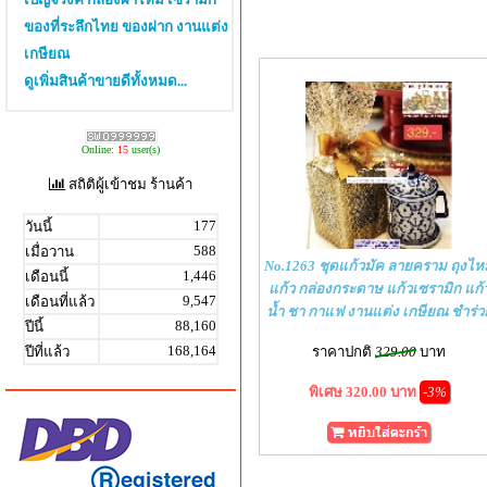
ของที่ระลึกไทย ของฝาก งานแต่ง
เกษียณ
ดูเพิ่มสินค้าขายดีทั้งหมด...
Online:
15
user(s)
สถิติผู้เข้าชม ร้านค้า
177
วันนี้
588
เมื่อวาน
No.1263 ชุดแก้วมัค ลายคราม ถุงไห
1,446
เดือนนี้
แก้ว กล่องกระดาษ แก้วเซรามิก แก้
9,547
เดือนที่แล้ว
น้ำ ชา กาแฟ งานแต่ง เกษียณ ชำร่ว
88,160
ปีนี้
168,164
ปีที่แล้ว
ราคาปกติ
329.00
บาท
พิเศษ 320.00 บาท
-3%