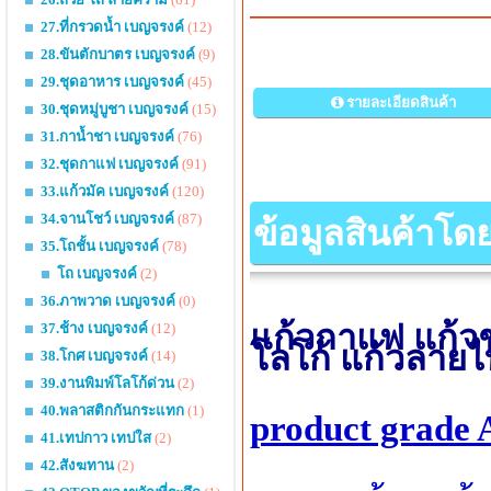
27.ที่กรวดน้ำ เบญจรงค์
(12)
28.ขันตักบาตร เบญจรงค์
(9)
29.ชุดอาหาร เบญจรงค์
(45)
รายละเอียดสินค้า
30.ชุดหมู่บูชา เบญจรงค์
(15)
31.กาน้ำชา เบญจรงค์
(76)
32.ชุดกาแฟ เบญจรงค์
(91)
33.แก้วมัค เบญจรงค์
(120)
34.จานโชว์ เบญจรงค์
(87)
ข้อมูลสินค้าโด
35.โถชั้น เบญจรงค์
(78)
โถ เบญจรงค์
(2)
36.ภาพวาด เบญจรงค์
(0)
แก้วกาแฟ แก้ว
37.ช้าง เบญจรงค์
(12)
โลโก้ แก้วลาย
38.โกศ เบญจรงค์
(14)
39.งานพิมพ์โลโก้ด่วน
(2)
40.พลาสติกกันกระแทก
(1)
product grade 
41.เทปกาว เทปใส
(2)
42.สังฆทาน
(2)