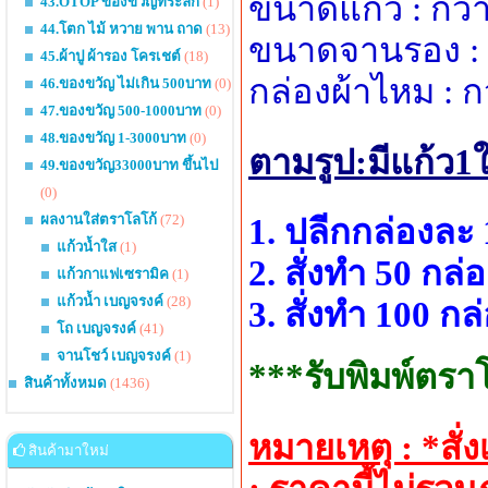
ขนาดแก้ว : กว้า
43.OTOP ของขวัญที่ระลึก
(1)
44.โตก ไม้ หวาย พาน ถาด
(13)
ขนาดจานรอง : กว
45.ผ้าปู ผ้ารอง โครเชต์
(18)
กล่องผ้าไหม : ก
46.ของขวัญ ไม่เกิน 500บาท
(0)
47.ของขวัญ 500-1000บาท
(0)
48.ของขวัญ 1-3000บาท
(0)
ตามรูป:มีแก้ว
49.ของขวัญ33000บาท ขึ้นไป
(0)
ผลงานใส่ตราโลโก้
(72)
1. ปลีกกล่องละ 
แก้วน้ำใส
(1)
2. สั่งทำ 50 กล
แก้วกาแฟเซรามิค
(1)
แก้วน้ำ เบญจรงค์
(28)
3. สั่งทำ 100 ก
โถ เบญจรงค์
(41)
จานโชว์ เบญจรงค์
(1)
***รับพิมพ์ตราโ
สินค้าทั้งหมด
(1436)
หมายเหตุ : *สั
สินค้ามาใหม่