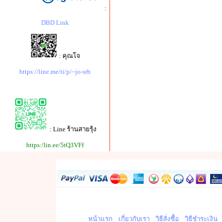
:
DBD Link
: คุณโจ
https://line.me/ti/p/~jo-srb
: Line ร้านสายรุ้ง
https:/lin.ee/5tQ3VFf
หน้าแรก
เกี่ยวกับเรา
วิธีสั่งซื้อ
วิธีชำระเงิน