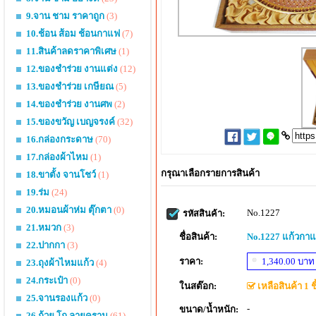
9.จาน ชาม ราคาถูก
(3)
10.ช้อน ส้อม ช้อนกาแฟ
(7)
11.สินค้าลดราคาพิเศษ
(1)
12.ของชำร่วย งานแต่ง
(12)
13.ของชำร่วย เกษียณ
(5)
14.ของชำร่วย งานศพ
(2)
15.ของขวัญ เบญจรงค์
(32)
16.กล่องกระดาษ
(70)
17.กล่องผ้าไหม
(1)
กรุณาเลือกรายการสินค้า
18.ขาตั้ง จานโชว์
(1)
19.ร่ม
(24)
20.หมอนผ้าห่ม ตุ๊กตา
(0)
No.1227
รหัสสินค้า:
21.หมวก
(3)
ชื่อสินค้า:
No.1227 แก้วกาแฟ
22.ปากกา
(3)
ราคา:
1,340.00 บาท
23.ถุงผ้าไหมแก้ว
(4)
24.กระเป๋า
(0)
ในสต๊อก:
เหลือสินค้า 1 ชิ
25.จานรองแก้ว
(0)
-
ขนาด/น้ำหนัก:
26.ถ้วย โถ ลายคราม
(61)