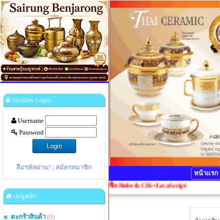
Member Login
Username
Password
ลืมรหัสผ่าน?
|
สมัครสมาชิก
หน้าแรก
ุณากดปุ่ม Ctrl+F5 1 ครั้งเพื่อ Refresh CSS+JavaScript
เมนูหลัก
ตะกร้าสินค้า
(0)