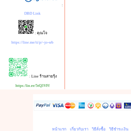
:
DBD Link
: คุณโจ
https://line.me/ti/p/~jo-srb
: Line ร้านสายรุ้ง
https:/lin.ee/5tQ3VFf
หน้าแรก
เกี่ยวกับเรา
วิธีสั่งซื้อ
วิธีชำระเงิน