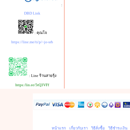
:
DBD Link
: คุณโจ
https://line.me/ti/p/~jo-srb
: Line ร้านสายรุ้ง
https:/lin.ee/5tQ3VFf
หน้าแรก
เกี่ยวกับเรา
วิธีสั่งซื้อ
วิธีชำระเงิน