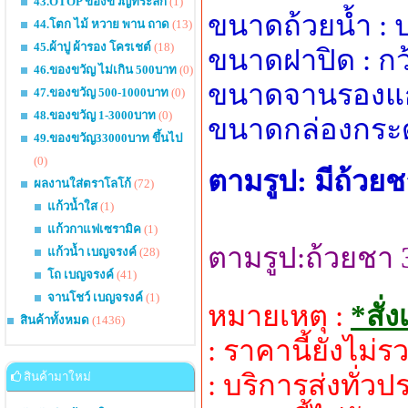
43.OTOP ของขวัญที่ระลึก
(1)
ขนาดถ้วยน้ำ : 
44.โตก ไม้ หวาย พาน ถาด
(13)
45.ผ้าปู ผ้ารอง โครเชต์
(18)
ขนาดฝาปิด : กว
46.ของขวัญ ไม่เกิน 500บาท
(0)
ขนาดจานรองแก้ว
47.ของขวัญ 500-1000บาท
(0)
48.ของขวัญ 1-3000บาท
(0)
ขนาดกล่องกระดา
49.ของขวัญ33000บาท ขึ้นไป
(0)
ตามรูป: มีถ้ว
ผลงานใส่ตราโลโก้
(72)
แก้วน้ำใส
(1)
แก้วกาแฟเซรามิค
(1)
ตามรูป:ถ้วยชา
แก้วน้ำ เบญจรงค์
(28)
โถ เบญจรงค์
(41)
จานโชว์ เบญจรงค์
(1)
หมายเหตุ :
*สั่
สินค้าทั้งหมด
(1436)
: ราคานี้ยังไม
: บริการส่งทั่ว
สินค้ามาใหม่