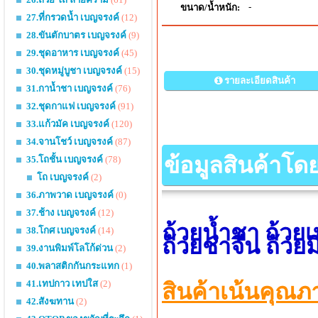
-
ขนาด/น้ำหนัก:
27.ที่กรวดน้ำ เบญจรงค์
(12)
28.ขันตักบาตร เบญจรงค์
(9)
29.ชุดอาหาร เบญจรงค์
(45)
30.ชุดหมู่บูชา เบญจรงค์
(15)
รายละเอียดสินค้า
31.กาน้ำชา เบญจรงค์
(76)
32.ชุดกาแฟ เบญจรงค์
(91)
33.แก้วมัค เบญจรงค์
(120)
34.จานโชว์ เบญจรงค์
(87)
ข้อมูลสินค้าโด
35.โถชั้น เบญจรงค์
(78)
โถ เบญจรงค์
(2)
36.ภาพวาด เบญจรงค์
(0)
37.ช้าง เบญจรงค์
(12)
ถ้วยน้ำชา ถ้วยเ
38.โกศ เบญจรงค์
(14)
ถ้วยชาจีน ถ้วย
39.งานพิมพ์โลโก้ด่วน
(2)
40.พลาสติกกันกระแทก
(1)
41.เทปกาว เทปใส
(2)
สินค้าเน้นคุณภ
42.สังฆทาน
(2)